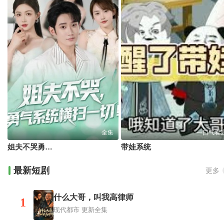
全集
一口气看
姐夫不哭勇气系统横扫一切
带娃系统
最新短剧
更多
什么大哥，叫我高律师
1
现代都市
更新全集