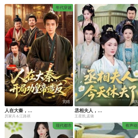
年代穿越
完结
完
人在大秦，开局劝皇帝造反
丞相夫人，今天休夫了
厉家兵＆江路祺
王星凯,孟璐
现代都市
有声动