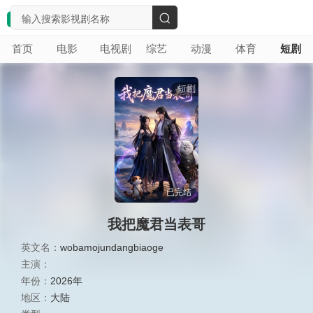
搜
首页
电影
电视剧
综艺
动漫
体育
短剧
索
短剧
已完结
我把魔君当表哥
英文名：
wobamojundangbiaoge
主演：
年份：
2026年
地区：
大陆