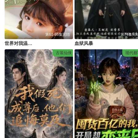
第61-95集完结
第74集完
世界对我温柔以待
血狱风暴
古装仙侠
现代都