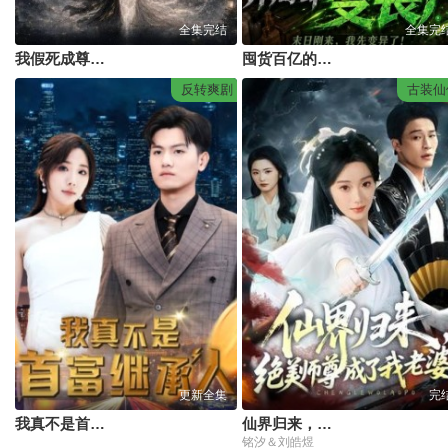
全集完结
全集完
我假死成尊后，他们追悔莫及
囤货百亿的我，开局却变丧尸
反转爽剧
古装仙
更新全集
完
我真不是首富继承人穷爸爸富爸爸
仙界归来，绝美师尊成了我老婆
铭汐＆刘皓煜