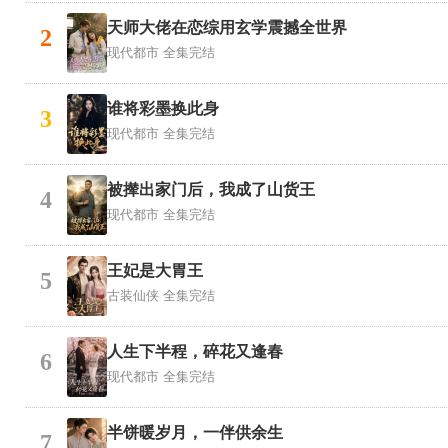
天师大佬在恋综用玄学震撼全世界
2
现代都市
全集完结
谁将彩墨换此身
3
现代都市
全集完结
被撵出家门后，我成了山货王
4
现代都市
全集完结
王妃是大胃王
5
古装仙侠
全集完结
人生下半程，碎花又逢春
6
现代都市
全集完结
半饼暖岁月，一伴供余生
7