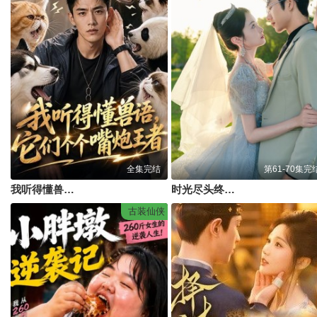
全集完结
第61-70集完
我听得懂兽语，它们个个嘴炮王者
时光尽头终遇你
古装仙侠