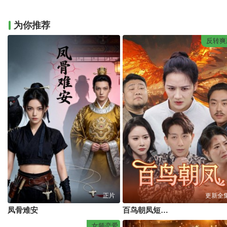
为你推荐
反转爽
正片
更新全
凤骨难安
百鸟朝凤短剧版
女频恋爱