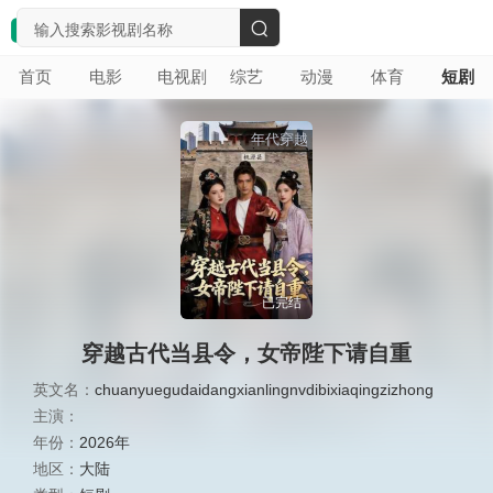
搜
首页
电影
电视剧
综艺
动漫
体育
短剧
索
年代穿越
已完结
穿越古代当县令，女帝陛下请自重
英文名：
chuanyuegudaidangxianlingnvdibixiaqingzizhong
主演：
年份：
2026年
地区：
大陆