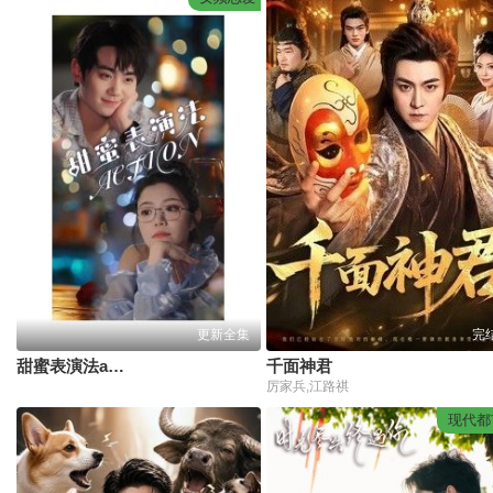
更新全集
完
甜蜜表演法action
千面神君
厉家兵,江路祺
现代都