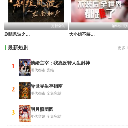
更新全集
第53集完
剧组风波之龙套翻身
大小姐不装后全世界都跪了(被甩后大小姐狂虐渣男)
最新短剧
更多
情绪主宰：我靠反转人生封神
1
现代都市
完结
异世界生存指南
2
现代都市
全集完结
明月照团圆
3
年代穿越
全集完结