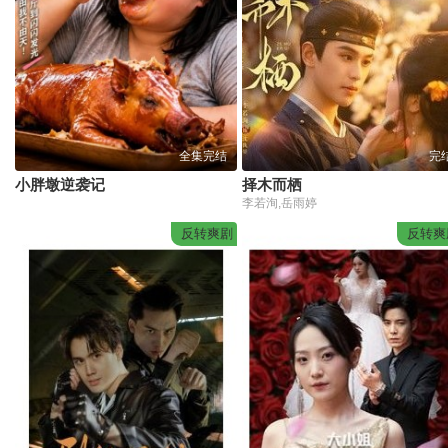
全集完结
完
小胖墩逆袭记
择木而栖
李若洵,岳雨婷
反转爽剧
反转爽