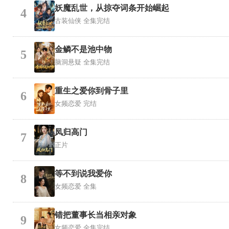
妖魔乱世，从掠夺词条开始崛起
4
古装仙侠
全集完结
金鳞不是池中物
5
脑洞悬疑
全集完结
重生之爱你到骨子里
6
女频恋爱
完结
凤归高门
7
正片
等不到说我爱你
8
女频恋爱
全集
错把董事长当相亲对象
9
女频恋爱
全集完结