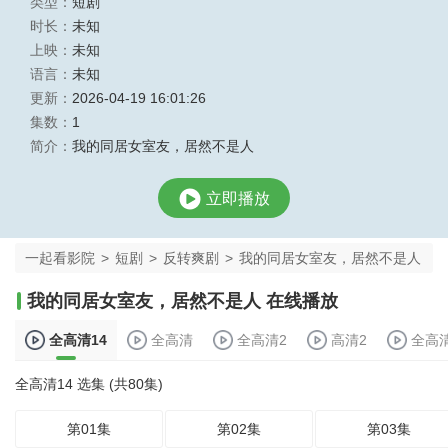
类型：
短剧
时长：
未知
上映：
未知
语言：
未知
更新：
2026-04-19 16:01:26
集数：
1
简介：
我的同居女室友，居然不是人
立即播放
一起看影院
>
短剧
>
反转爽剧
>
我的同居女室友，居然不是人
我的同居女室友，居然不是人 在线播放
全高清14
全高清
全高清2
高清2
全高
全高清14 选集 (共80集)
第01集
第02集
第03集