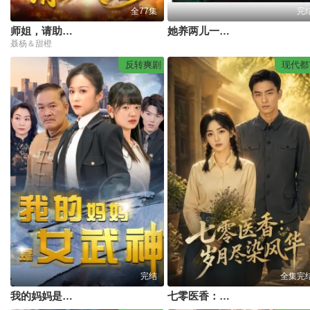
全77集
完
师姐，请助我修行
她养两儿一女冠绝京城
聂杨＆甜橙
反转爽剧
现代都
完结
全集完
我的妈妈是女武神
七零医香：岁月尽染风华