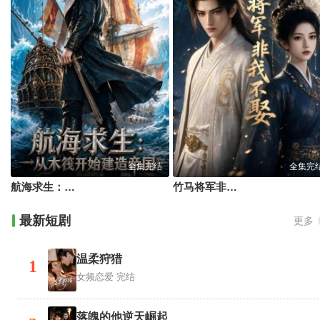
全集完结
全集完
航海求生：从木筏开始建造帝国
竹马将军非我不娶
最新短剧
更多
温柔狩猎
1
女频恋爱
完结
落魄的他逆天崛起