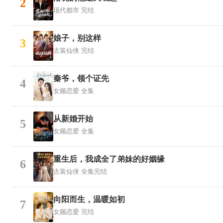
2
现代都市
完结
娘子，别这样
3
古装仙侠
完结
秦爷，领个证先
4
女频恋爱
全集
从新婚开始
5
女频恋爱
全集
重生后，我成全了弟妹的好姻缘
6
古装仙侠
全集完结
向阳而生，温暖如初
7
女频恋爱
完结