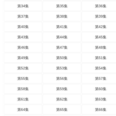
第34集
第35集
第36集
第37集
第38集
第39集
第40集
第41集
第42集
第43集
第44集
第45集
第46集
第47集
第48集
第49集
第50集
第51集
第52集
第53集
第54集
第55集
第56集
第57集
第58集
第59集
第60集
第61集
第62集
第63集
第64集
第65集
第66集