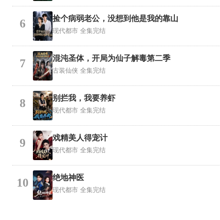
捡个病弱老公，没想到他是我的靠山
6
现代都市
全集完结
混沌圣体，开局为仙子解毒第二季
7
古装仙侠
全集完结
别拦我，我要养虾
8
现代都市
全集完结
戏精美人得宠计
9
现代都市
全集完结
绝地神医
10
现代都市
全集完结