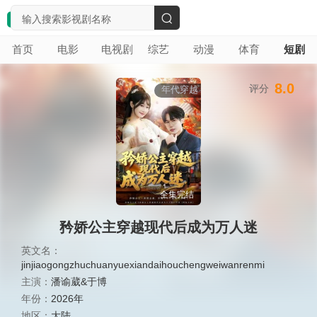
搜
首页
电影
电视剧
综艺
动漫
体育
短剧
索
8.0
评分
年代穿越
全集完结
矜娇公主穿越现代后成为万人迷
英文名：
jinjiaogongzhuchuanyuexiandaihouchengweiwanrenmi
主演：
潘谕葳&于博
年份：
2026年
地区：
大陆