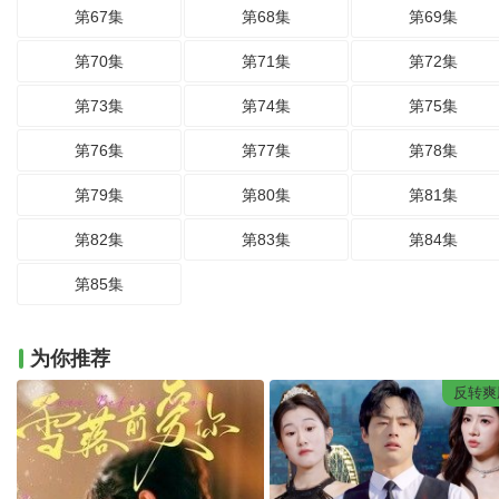
第67集
第68集
第69集
第70集
第71集
第72集
第73集
第74集
第75集
第76集
第77集
第78集
第79集
第80集
第81集
第82集
第83集
第84集
第85集
为你推荐
反转爽