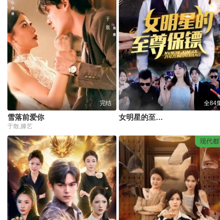
完结
全84
雪落前爱你
女明星的至尊保镖
于散,滕艺
现代都