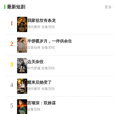
最新短剧
更多
我家祖坟有条龙
1
现代都市
全集完结
半饼暖岁月，一伴供余生
2
古装仙侠
全集完结
边关杂役
3
年代穿越
全集完结
醒来后她变了
4
现代都市
全集完结
宫墙深：双姝谋
5
全集完结