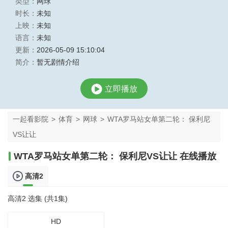
类型：
网球
时长：
未知
上映：
未知
语言：
未知
更新：
2026-05-09 15:10:04
简介：
暂无剧情介绍
立即播放
一起看影院
>
体育
>
网球
>
WTA罗马站女单第二轮： 保利尼
VS让让
WTA罗马站女单第二轮： 保利尼VS让让 在线播放
高清2
高清2 选集 (共1集)
HD