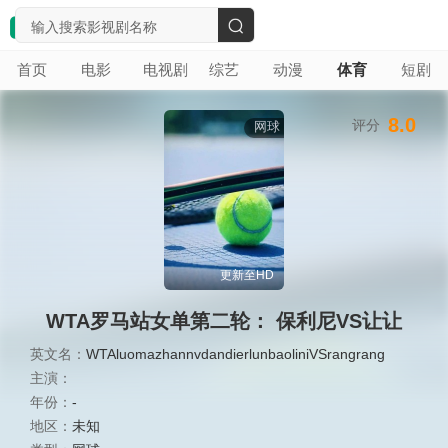
搜
首页
电影
电视剧
综艺
动漫
体育
短剧
索
8.0
评分
网球
更新至HD
WTA罗马站女单第二轮： 保利尼VS让让
英文名：
WTAluomazhannvdandierlunbaoliniVSrangrang
主演：
年份：
-
地区：
未知