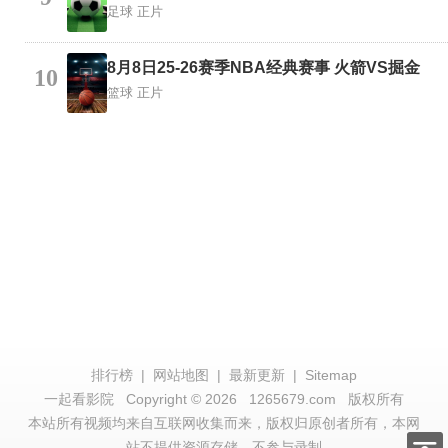
足球
正片
8月8日25-26赛季NBA经典赛事 火箭VS掘金
10
篮球
正片
排行榜
|
网站地图
|
最新更新
|
Sitemap
一起看影院
Copyright © 2026
1265679.com
版权所有
本站所有视频均来自互联网收集而来，版权归原创者所有，本网
站不提供资源存储，不参与录制