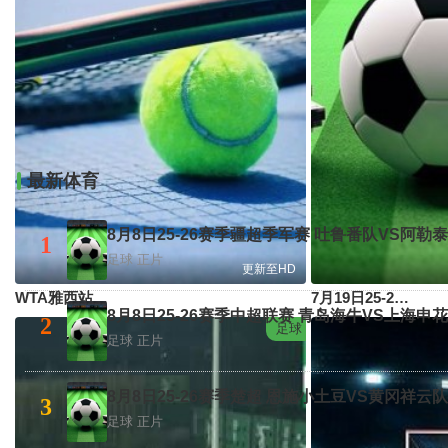
最新体育
8月8日25-26赛季疆超季军赛 吐鲁番队VS阿勒
1
足球
正片
更新至HD
WTA雅西站四分之一决赛： 瓦伦托娃VS科尔涅娃
7月19日25-26赛季蒙超联赛 锡林郭勒队VS巴彦淖尔队
8月8日25-26赛季中超联赛 青岛海牛VS上海申花
2
足球
足球
正片
8月8日25-26赛季楚超 恩施小土豆VS黄冈祥云队
3
足球
正片