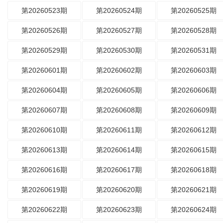
第20260523期
第20260524期
第20260525期
第20260526期
第20260527期
第20260528期
第20260529期
第20260530期
第20260531期
第20260601期
第20260602期
第20260603期
第20260604期
第20260605期
第20260606期
第20260607期
第20260608期
第20260609期
第20260610期
第20260611期
第20260612期
第20260613期
第20260614期
第20260615期
第20260616期
第20260617期
第20260618期
第20260619期
第20260620期
第20260621期
第20260622期
第20260623期
第20260624期