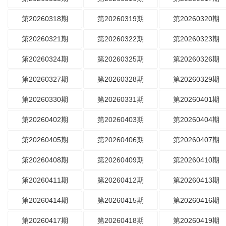
第20260318期
第20260319期
第20260320期
第20260321期
第20260322期
第20260323期
第20260324期
第20260325期
第20260326期
第20260327期
第20260328期
第20260329期
第20260330期
第20260331期
第20260401期
第20260402期
第20260403期
第20260404期
第20260405期
第20260406期
第20260407期
第20260408期
第20260409期
第20260410期
第20260411期
第20260412期
第20260413期
第20260414期
第20260415期
第20260416期
第20260417期
第20260418期
第20260419期