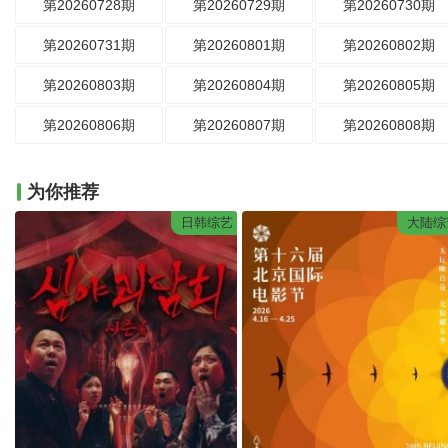
第20260728期
第20260729期
第20260730期
第20260731期
第20260801期
第20260802期
第20260803期
第20260804期
第20260805期
第20260806期
第20260807期
第20260808期
为你推荐
日韩综艺
大陆综