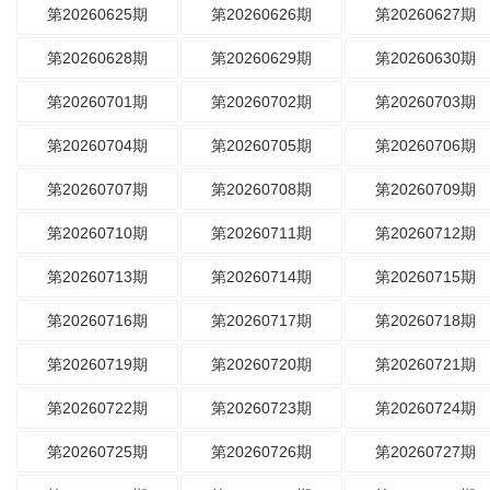
第20260625期
第20260626期
第20260627期
第20260628期
第20260629期
第20260630期
第20260701期
第20260702期
第20260703期
第20260704期
第20260705期
第20260706期
第20260707期
第20260708期
第20260709期
第20260710期
第20260711期
第20260712期
第20260713期
第20260714期
第20260715期
第20260716期
第20260717期
第20260718期
第20260719期
第20260720期
第20260721期
第20260722期
第20260723期
第20260724期
第20260725期
第20260726期
第20260727期