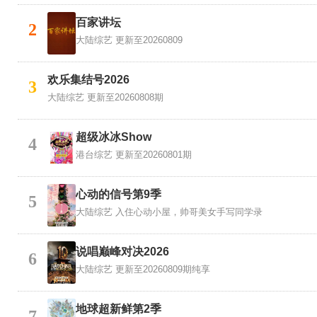
百家讲坛
2
大陆综艺
更新至20260809
欢乐集结号2026
3
大陆综艺
更新至20260808期
超级冰冰Show
4
港台综艺
更新至20260801期
心动的信号第9季
5
大陆综艺
入住心动小屋，帅哥美女手写同学录
说唱巅峰对决2026
6
大陆综艺
更新至20260809期纯享
地球超新鲜第2季
7