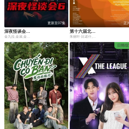
更新至07集
正
深夜怪谈会第6季
第十六届北京国际电影节颁奖典
金九拉,金淑,金浩英
朱丽叶·比诺什,毕赣,陈英雄,加布里埃尔·马斯卡罗,张小斐
日韩综