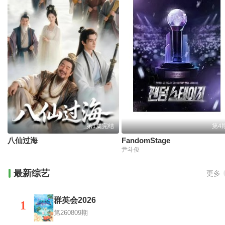
第1集完结
第4
八仙过海
FandomStage
尹斗俊
最新综艺
更多
群英会2026
1
第260809期