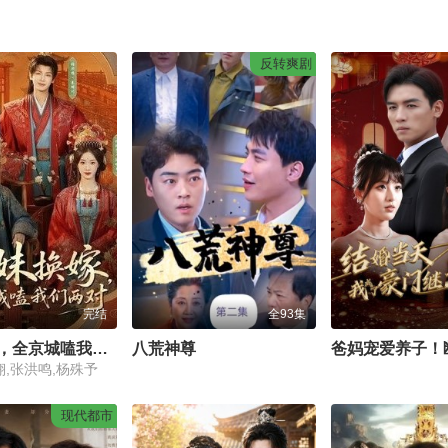
反转爽剧
完结
全93集
姐妹换嫁，全京城嗑我们两对
八荒神尊
翎,张洪鸣,杨殊予
现代都市