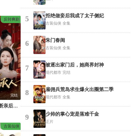
拒绝做妾后我成了太子侧妃
5
反转爽剧
古装仙侠
全集
朱门春闺
6
古装仙侠
全集
被逐出家门后，她商界封神
7
现代都市
完结
雇佣兵荒岛求生爆火出圈第二季
8
完结
现代都市
全集
爸妈宠爱养子！断亲后我马上爆身份
少帅的掌心宠是落难千金
9
正片
古装仙侠