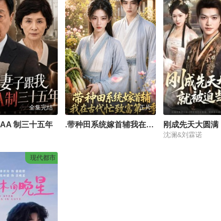
全集完结
正片
AA 制三十五年
.带种田系统嫁首辅我在古代忙致富第一季
沈澜&刘霖诺
现代都市