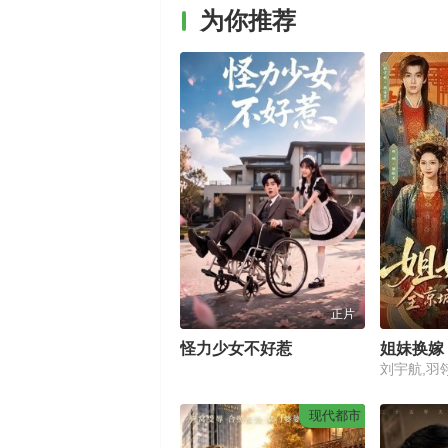
为你推荐
正片
怪力少女不好惹
刘宇航,羽
现代都市