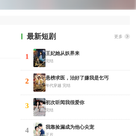
最新短剧
更多
王妃她从妖界来
1
完结
悬榜求医，治好了嫌我是乞丐
2
年代穿越
完结
初次听闻我很爱你
3
完结
我靠捡漏成为他心尖宠
4
正片