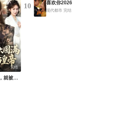
喜欢你2026
10
现代都市
完结
完结
刚成先天大圆满，就被迫当皇帝