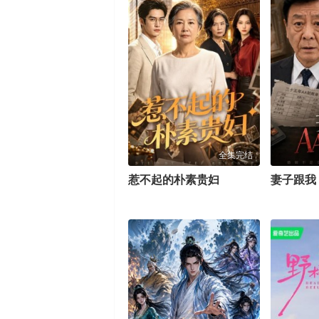
全集完结
惹不起的朴素贵妇
妻子跟我 