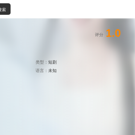
搜索
1.0
评分
类型：
短剧
语言：
未知