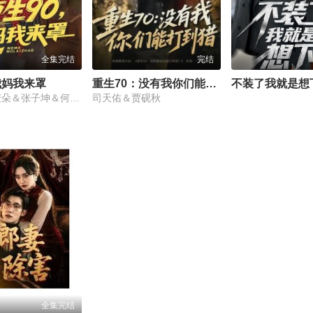
全集完结
完结
我妈我来罩
重生70：没有我你们能打到猎
不装了我就是想
程七月＆麦朵＆张子坤＆何怡然＆田星灿
司天佑＆贾砚秋
全集完结