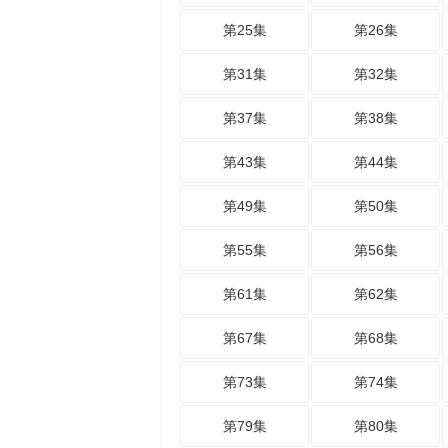
第25集
第26集
第31集
第32集
第37集
第38集
第43集
第44集
第49集
第50集
第55集
第56集
第61集
第62集
第67集
第68集
第73集
第74集
第79集
第80集