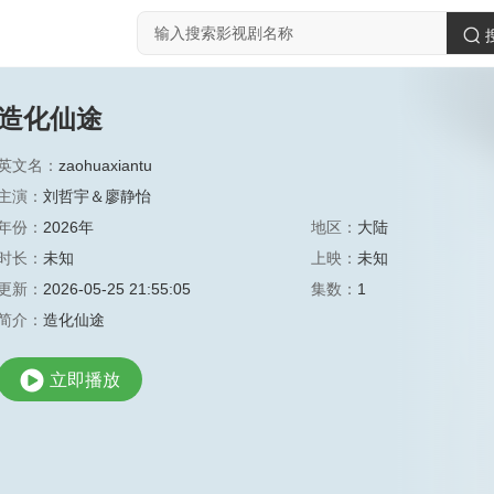
造化仙途
英文名：
zaohuaxiantu
主演：
刘哲宇＆廖静怡
年份：
2026年
地区：
大陆
时长：
未知
上映：
未知
更新：
2026-05-25 21:55:05
集数：
1
简介：
造化仙途
立即播放