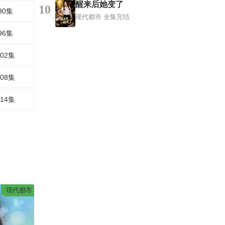
醒来后她变了
10
90集
现代都市
全集完结
96集
02集
08集
14集
现代都市