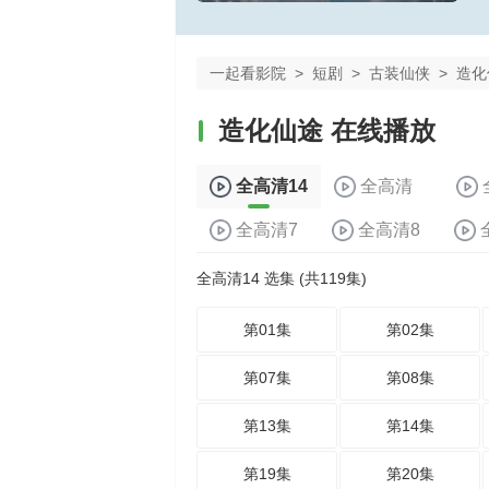
一起看影院
>
短剧
>
古装仙侠
>
造化
造化仙途 在线播放
全高清14
全高清
全高清7
全高清8
全高清14 选集 (共119集)
第01集
第02集
第07集
第08集
第13集
第14集
第19集
第20集