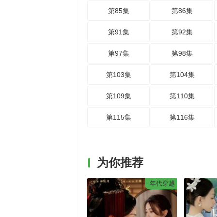
第85集
第86集
第91集
第92集
第97集
第98集
第103集
第104集
第109集
第110集
第115集
第116集
为你推荐
年代穿越