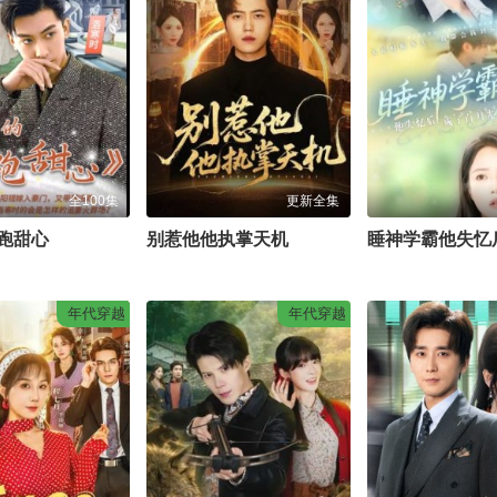
全100集
更新全集
跑甜心
别惹他他执掌天机
年代穿越
年代穿越