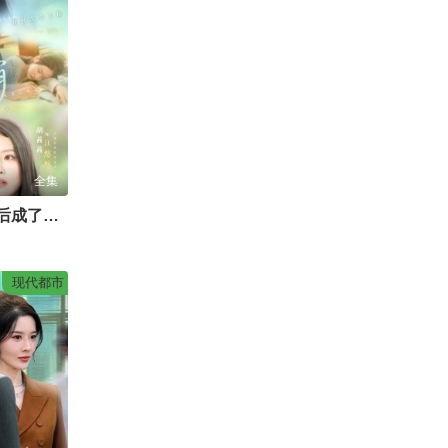
全集
睡神学霸他失忆后成了白月光
现代都市