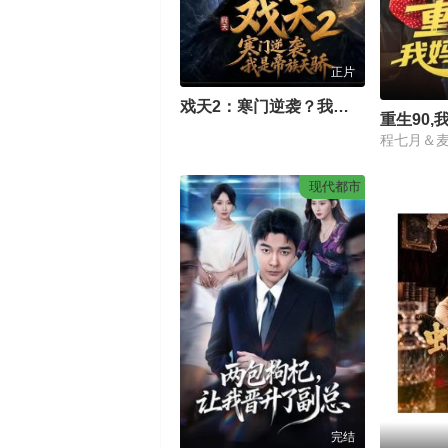
正片
戏天2：寒门逆袭？我是帝族天骄
重生90,
现代都市
完结