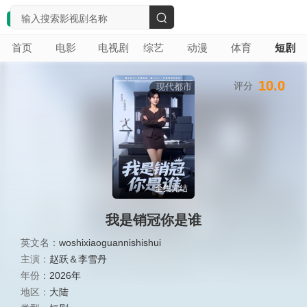
搜
首页
电影
电视剧
综艺
动漫
体育
短剧
索
10.0
评分
现代都市
全集完结
我是销冠你是谁
英文名：
woshixiaoguannishishui
主演：
赵跃＆李雪丹
年份：
2026年
地区：
大陆