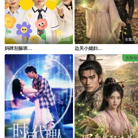
已完结
全集完
妈咪别躲班主任爹地来了
边关小媳妇：百亩良田养战神第二季
古装仙