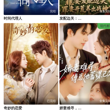
完结
全集完
时间代理人
发配边关：罪妻开荒养出战神 I
现代都
已完结
全集完
奇妙的恋爱
娇妻难寻，傅总他蓄谋已久