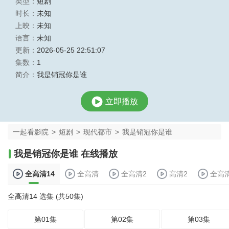
类型：
短剧
时长：
未知
上映：
未知
语言：
未知
更新：
2026-05-25 22:51:07
集数：
1
简介：
我是销冠你是谁
立即播放
一起看影院
>
短剧
>
现代都市
>
我是销冠你是谁
我是销冠你是谁 在线播放
全高清14
全高清
全高清2
高清2
全高
全高清14 选集 (共50集)
第01集
第02集
第03集