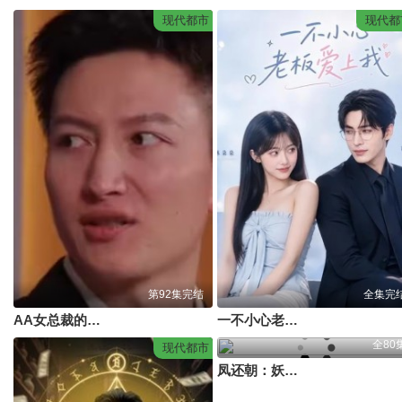
现代都市
现代都
第92集完结
全集完
AA女总裁的超级保安
一不小心老板爱上我
全80
现代都市
凤还朝：妖孽王爷请让道