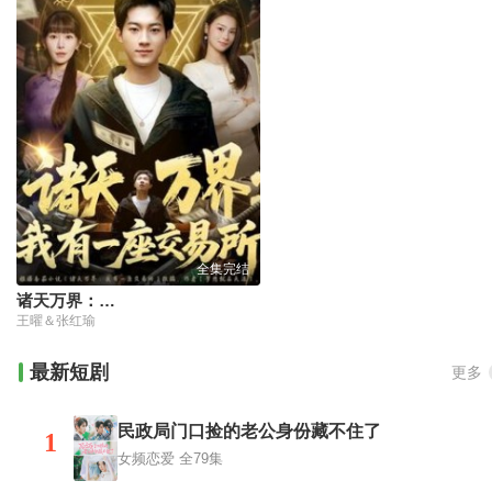
全集完结
诸天万界：我有一座交易所
王曜＆张红瑜
最新短剧
更多
民政局门口捡的老公身份藏不住了
1
女频恋爱
全79集