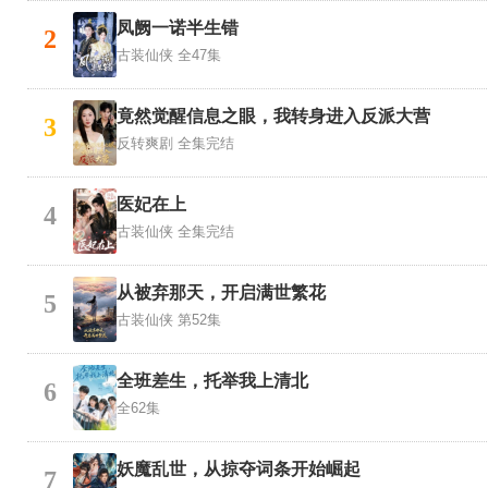
凤阙一诺半生错
2
古装仙侠
全47集
竟然觉醒信息之眼，我转身进入反派大营
3
反转爽剧
全集完结
医妃在上
4
古装仙侠
全集完结
从被弃那天，开启满世繁花
5
古装仙侠
第52集
全班差生，托举我上清北
6
全62集
妖魔乱世，从掠夺词条开始崛起
7