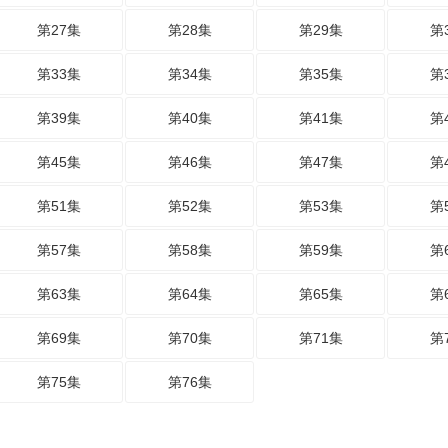
第27集
第28集
第29集
第
第33集
第34集
第35集
第
第39集
第40集
第41集
第
第45集
第46集
第47集
第
第51集
第52集
第53集
第
第57集
第58集
第59集
第
第63集
第64集
第65集
第
第69集
第70集
第71集
第
第75集
第76集