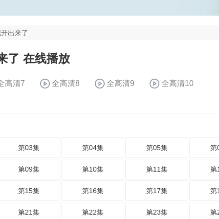
我开出来了
来了 在线播放
全高清7
全高清8
全高清9
全高清10
第03集
第04集
第05集
第
第09集
第10集
第11集
第
第15集
第16集
第17集
第
第21集
第22集
第23集
第