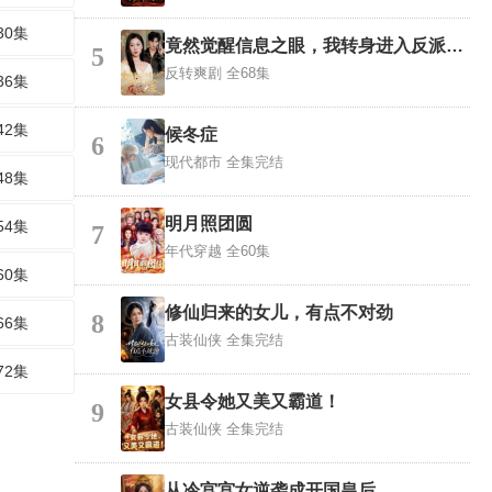
30集
竟然觉醒信息之眼，我转身进入反派大营
5
反转爽剧
全68集
36集
42集
候冬症
6
现代都市
全集完结
48集
明月照团圆
54集
7
年代穿越
全60集
60集
修仙归来的女儿，有点不对劲
8
66集
古装仙侠
全集完结
72集
女县令她又美又霸道！
9
古装仙侠
全集完结
从冷宫宫女逆袭成开国皇后