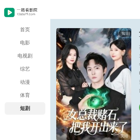
首页
短剧
电影
电视剧
综艺
动漫
体育
短剧
完结