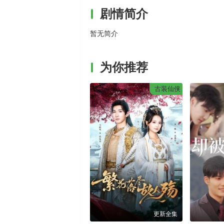
剧情简介
暂无简介
为你推荐
古装仙侠
更新全集