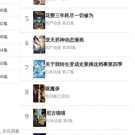
36集
花费三年耗尽一切修为
5
国产动漫
第21集
42集
48集
逆天邪神动态漫画
6
国产动漫
第383集
54集
60集
关于我转生变成史莱姆这档事第四季
7
日本动漫
第17集
66集
驱魔录
8
第29集已完结
尼古喵喵
9
日本动漫
第6集
，并且用最