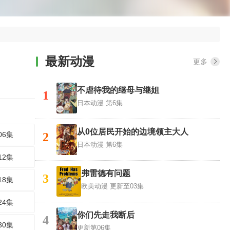
最新动漫
更多
不虐待我的继母与继姐
1
日本动漫
第6集
从0位居民开始的边境领主大人
06集
2
日本动漫
第6集
12集
弗雷德有问题
3
18集
欧美动漫
更新至03集
24集
你们先走我断后
4
30集
更新第06集