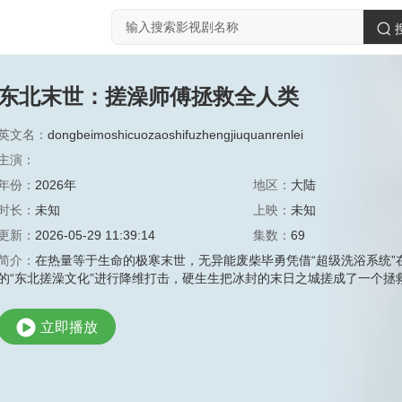
东北末世：搓澡师傅拯救全人类
英文名：
dongbeimoshicuozaoshifuzhengjiuquanrenlei
主演：
年份：
2026年
地区：
大陆
时长：
未知
上映：
未知
更新：
2026-05-29 11:39:14
集数：
69
简介：
在热量等于生命的极寒末世，无异能废柴毕勇凭借“超级洗浴系统
的“东北搓澡文化”进行降维打击，硬生生把冰封的末日之城搓成了一个拯
立即播放