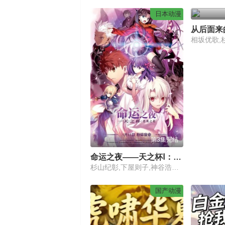
日本动漫
从后面来
相坂优歌,
第3集完结
命运之夜——天之杯Ⅰ：恶兆之花劇場版
杉山纪彰,下屋则子,神谷浩史,川澄绫子,植田佳奈,伊藤美纪,中田让治,津嘉山正种,真殿光昭,小山力也,神奈延年,关智一,浅川悠,三木真一郎,田中敦子,诹访部顺一,门胁舞以,稻田彻
国产动漫