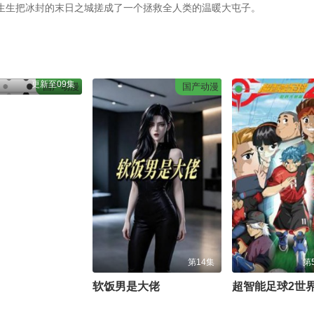
硬生生把冰封的末日之城搓成了一个拯救全人类的温暖大屯子。
更新至09集
国产动漫
国产动漫
第14集
第
软饭男是大佬
超智能足球2世