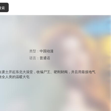
搜索
类型：
中国动漫
语言：
普通话
”在废土开起东北大澡堂，收编尸王、硬刚财阀，并且用最接地气
救全人类的温暖大屯