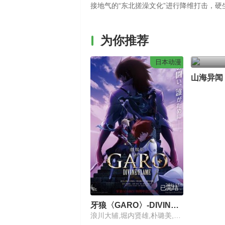
接地气的“东北搓澡文化”进行降维打击，
为你推荐
日本动漫
山海异闻
已完结
牙狼〈GARO〉-DIVINE FLAME-
浪川大辅,堀内贤雄,朴璐美,野村胜人,富田美忧,小宫有纱,萩原圣人