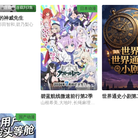
连载中 连载到3集
日本动漫
日本动漫
的神威先生
杉田智和,碧乃梨心
更新至05集
碧蓝航线微速前行第2季
世界通史小剧第
山根希美,大地叶,长绳麻理亚,阿部里果
国产动漫