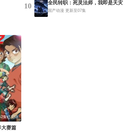
全民转职：死灵法师，我即是天灾
10
国产动漫
更新至07集
52集已完结
界大赛篇