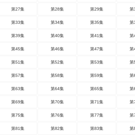
第27集
第28集
第29集
第
第33集
第34集
第35集
第
第39集
第40集
第41集
第
第45集
第46集
第47集
第
第51集
第52集
第53集
第
第57集
第58集
第59集
第
第63集
第64集
第65集
第
第69集
第70集
第71集
第
第75集
第76集
第77集
第
第81集
第82集
第83集
第