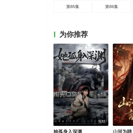
第85集
第86集
为你推荐
完结
她孤身入深渊
山河为聘