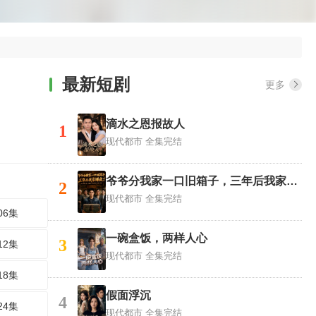
最新短剧
更多
滴水之恩报故人
1
现代都市
全集完结
爷爷分我家一口旧箱子，三年后我家赚疯了
2
现代都市
全集完结
06集
一碗盒饭，两样人心
3
12集
现代都市
全集完结
18集
假面浮沉
4
24集
现代都市
全集完结