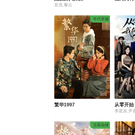
良浩,黎云
年代穿越
完结
繁华1997
李星辰,尹
古装仙侠