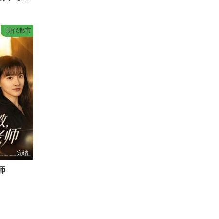
现代都市
完结
师