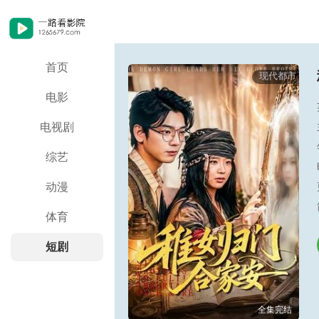
首页
现代都市
电影
电视剧
综艺
动漫
体育
短剧
全集完结