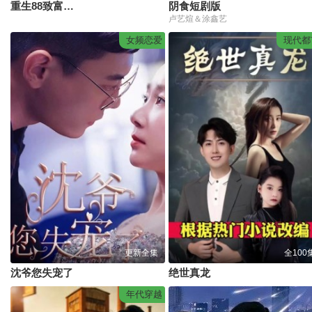
重生88致富路从二道贩子开始
阴食短剧版
卢艺煊＆涂鑫艺
女频恋爱
现代都
更新全集
全100
沈爷您失宠了
绝世真龙
年代穿越