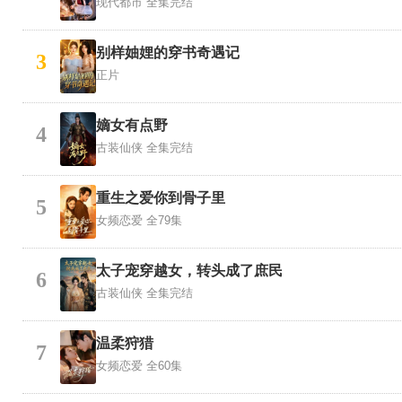
现代都市
全集完结
别样妯娌的穿书奇遇记
3
正片
嫡女有点野
4
古装仙侠
全集完结
重生之爱你到骨子里
5
女频恋爱
全79集
太子宠穿越女，转头成了庶民
6
古装仙侠
全集完结
温柔狩猎
7
女频恋爱
全60集