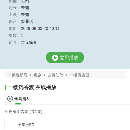
类型：
短剧
时长：
未知
上映：
未知
语言：
普通话
更新：
2026-06-03 20:40:11
集数：
1
简介：
暂无简介
立即播放
一起看影院
>
短剧
>
古装仙侠
>
一缕沉香渡
一缕沉香渡 在线播放
全高清3
全高清3 选集 (共1集)
全集完结