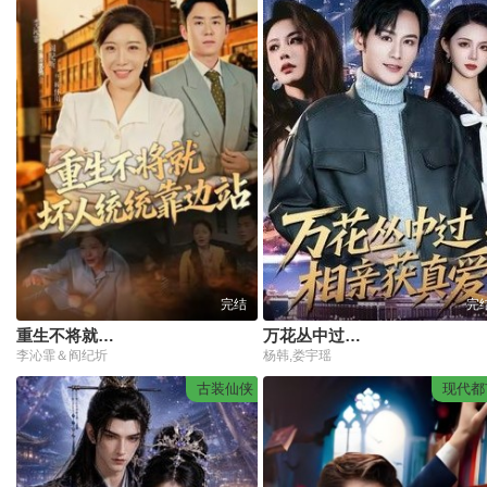
完结
完
重生不将就坏人统统靠边站
万花丛中过，相亲获真爱
李沁霏＆阎纪圻
杨韩,娄宇瑶
古装仙侠
现代都