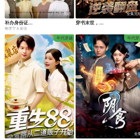
完结
全集完
补办身份证那天，我凭白多了个女儿
穿书末世，我靠系统囤货逆袭翻盘
鲍李宁＆崔佳
年代穿越
年代穿
全集
全