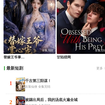
全集完结
全集完
替嫁王爷掌心宠
甘陷猎网
最新短剧
更多
千古第三阳谋！
1
古装仙侠
全集完结
被踢出局后，我的汤底火遍全城
2