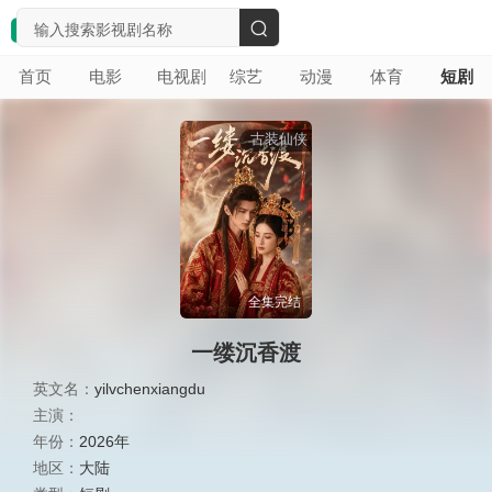
搜
首页
电影
电视剧
综艺
动漫
体育
短剧
索
古装仙侠
全集完结
一缕沉香渡
英文名：
yilvchenxiangdu
主演：
年份：
2026年
地区：
大陆