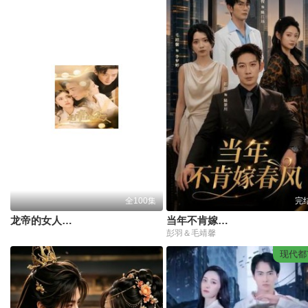
全100集
完
龙帝的女人我摊牌了，我的老公是龙帝
当年不肯嫁春风
彭羽＆毛靖馨
现代都