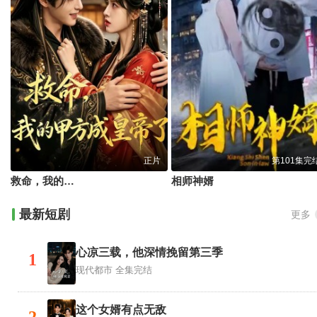
正片
第101集完
救命，我的甲方成皇帝了
相师神婿
最新短剧
更多
心凉三载，他深情挽留第三季
1
现代都市
全集完结
这个女婿有点无敌