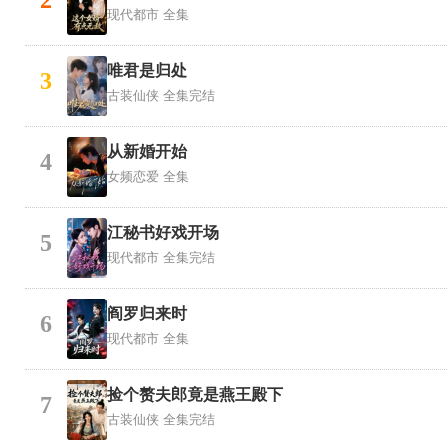
2
现代都市
全集
唯君是归处
3
古装仙侠
全集完结
从新婚开始
4
女频恋爱
全集
江秘书好戏开场
5
现代都市
全集完结
阎罗归来时
6
现代都市
全集
捡个赘夫郎竟是燕王殿下
7
古装仙侠
全集完结