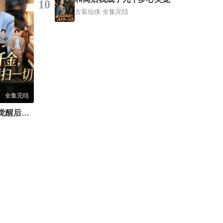
10
古装仙侠
全集完结
全集完结
别惹真千金，她觉醒后横扫一切