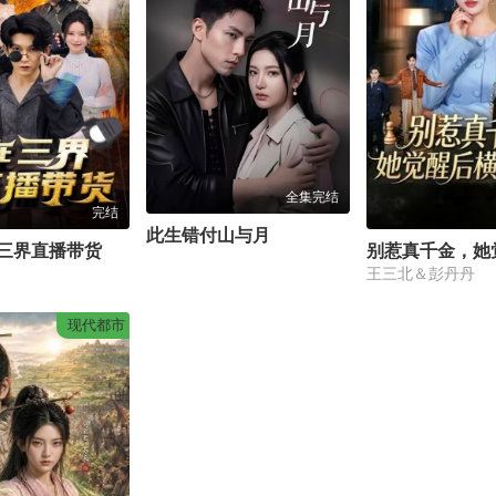
全集完结
完结
此生错付山与月
三界直播带货
王三北＆彭丹丹
现代都市