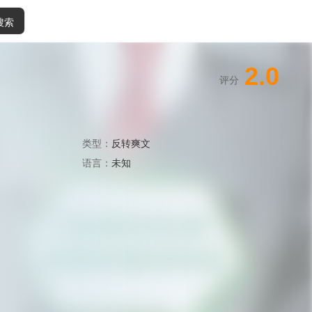
搜索
2.0
评分
类型：
反转爽文
语言：
未知