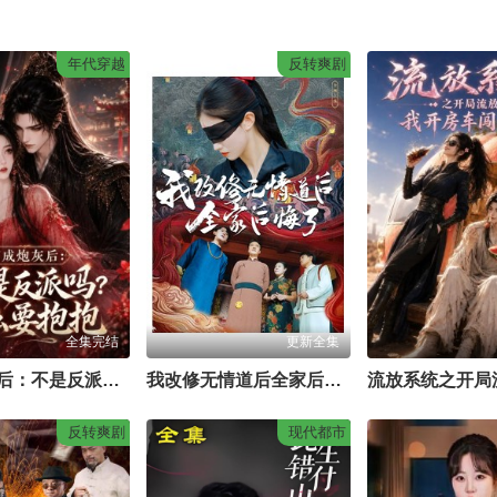
年代穿越
反转爽剧
全集完结
更新全集
穿成炮灰后：不是反派吗？怎么要抱抱
我改修无情道后全家后悔了
反转爽剧
现代都市