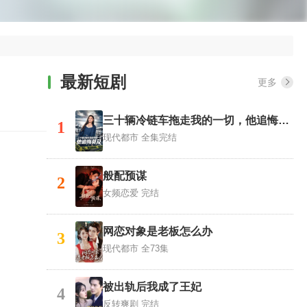
最新短剧
更多
三十辆冷链车拖走我的一切，他追悔莫及
1
现代都市
全集完结
般配预谋
2
女频恋爱
完结
网恋对象是老板怎么办
3
现代都市
全73集
被出轨后我成了王妃
4
反转爽剧
完结