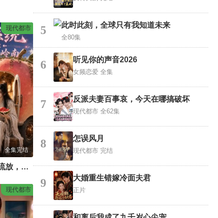
此时此刻，全球只有我知道未来
5
现代都市
全80集
听见你的声音2026
6
女频恋爱
全集
反派夫妻百事哀，今天在哪搞破坏
7
现代都市
全62集
怎误风月
8
全集完结
现代都市
完结
流放系统之开局流放，我开房车闯岭南
大婚重生错嫁冷面夫君
9
现代都市
正片
和离后我成了九千岁心尖宠