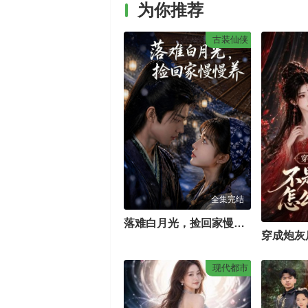
为你推荐
古装仙侠
全集完结
落难白月光，捡回家慢慢养
现代都市