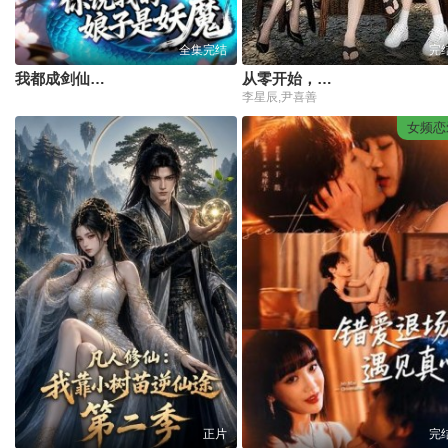
全集完结
完
我都成剑仙了，你说我娘子是妖魔
从零开始，我在莞城站稳了
李星辰,尹喜善
女频恋
正片
完