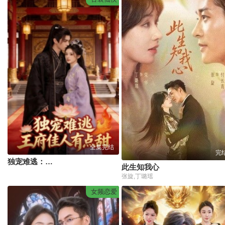
全集完结
完
独宠难逃：王府佳人有点甜
此生知我心
张旋,丁璐瑶
女频恋爱