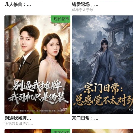
凡人修仙：我靠小树苗逆仙途第二季
错爱退场，遇见真心
成梓宁＆于散
现代都市
完结
正
别逼我摊牌，我司机只是伪装
宗门日常：总感觉不太对劲
汪克强＆田诗园＆李继军＆卢晟
古装仙侠