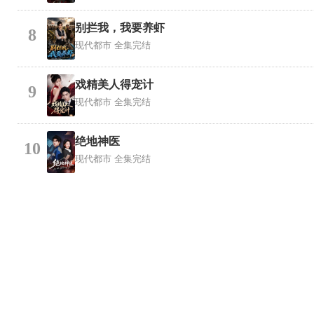
别拦我，我要养虾
8
现代都市
全集完结
戏精美人得宠计
9
现代都市
全集完结
绝地神医
10
现代都市
全集完结