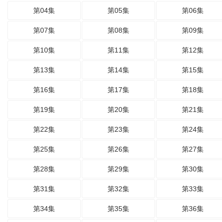
第04集
第05集
第06集
第07集
第08集
第09集
第10集
第11集
第12集
第13集
第14集
第15集
第16集
第17集
第18集
第19集
第20集
第21集
第22集
第23集
第24集
第25集
第26集
第27集
第28集
第29集
第30集
第31集
第32集
第33集
第34集
第35集
第36集