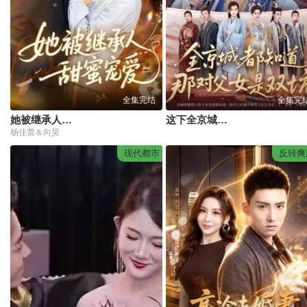
全集完结
全集完
她被继承人甜蜜宠爱
这下全京城都知道，那对父女是双坑
杨佳蕾＆向昊
现代都市
反转爽