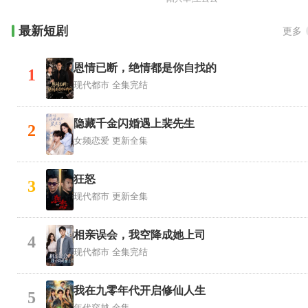
最新短剧
更多
恩情已断，绝情都是你自找的
1
现代都市
全集完结
隐藏千金闪婚遇上裴先生
2
女频恋爱
更新全集
狂怒
3
现代都市
更新全集
相亲误会，我空降成她上司
4
现代都市
全集完结
我在九零年代开启修仙人生
5
年代穿越
全集