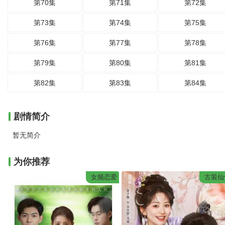
第70集
第71集
第72集
第73集
第74集
第75集
第76集
第77集
第78集
第79集
第80集
第81集
第82集
第83集
第84集
剧情简介
暂无简介
为你推荐
女频恋爱
古装仙