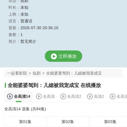
类型：
短剧
时长：
未知
上映：
未知
语言：
普通话
更新：
2026-07-30 20:36:10
集数：
1
简介：
暂无简介
立即播放
一起看影院
>
短剧
>
全能婆婆驾到：儿媳被我宠成宝
全能婆婆驾到：儿媳被我宠成宝 在线播放
全高清14
全高清
全高清2
高清2
全高
全高清14 选集 (共84集)
第01集
第02集
第03集