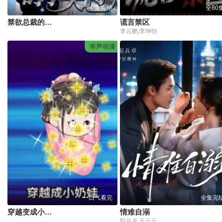
全集完结
全80
禁欲总裁的小哭包
谎言禁区
李云鹏,李坤怡
有声动漫
一口气看完
全集完
穿越变成小萌宝
情难自溺
阳兵卓,王云云