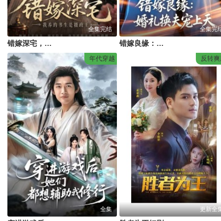
全集完结
全集完
错嫁深宅，我养的书生是摄政王
错嫁良缘：婚礼换夫宠上天
年代穿越
反转爽
全集
更新全