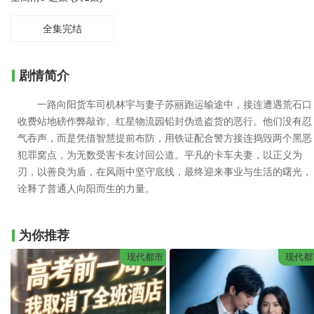
全集完结
剧情简介
一路向阳货车司机林宇与妻子苏丽跑运输途中，接连遭遇荒石口
收费站地磅作弊敲诈、红星物流园铅封伪造盗货的恶行。他们没有忍
气吞声，而是凭借智慧提前布防，用铁证配合警方接连捣毁两个黑恶
犯罪窝点，为无数受害卡友讨回公道。平凡的卡车夫妻，以正义为
刃，以善良为盾，在风雨中坚守底线，最终迎来事业与生活的曙光，
诠释了普通人向阳而生的力量。
为你推荐
现代都市
现代都