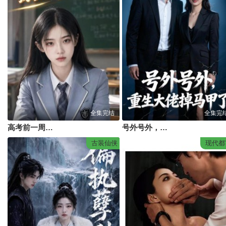
全集完结
全集完
高考前一周，我取消了全班酒店
号外号外，重生大佬掉马甲了
古装仙侠
现代都