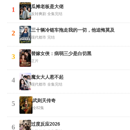
瓜摊老板是大佬
1
反转爽剧
全集完结
三十辆冷链车拖走我的一切，他追悔莫及
2
现代都市
完结
替嫁女侠：病弱三少是白切黑
3
正片
魔女大人惹不起
4
现代都市
全集完结
武则天传奇
5
全82集
过度反应2026
6