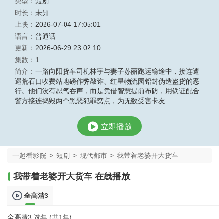
类型：
短剧
时长：
未知
上映：
2026-07-04 17:05:01
语言：
普通话
更新：
2026-06-29 23:02:10
集数：
1
简介：
一路向阳货车司机林宇与妻子苏丽跑运输途中，接连遭
遇荒石口收费站地磅作弊敲诈、红星物流园铅封伪造盗货的恶
行。他们没有忍气吞声，而是凭借智慧提前布防，用铁证配合
警方接连捣毁两个黑恶犯罪窝点，为无数受害卡友
立即播放
一起看影院
>
短剧
>
现代都市
>
我带着老婆开大货车
我带着老婆开大货车 在线播放
全高清3
全高清3 选集 (共1集)