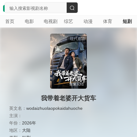
搜
首页
电影
电视剧
综艺
动漫
体育
短剧
索
现代都市
全集完结
我带着老婆开大货车
英文名：
wodaizhuolaopokaidahuoche
主演：
年份：
2026年
地区：
大陆