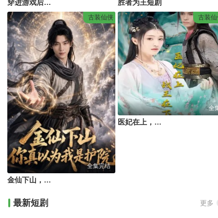
穿进游戏后她们都想辅助我修行
胜者为王短剧
古装仙侠
古装仙
全
医妃在上，战王在下
全集完结
金仙下山，你真以为我是护院
最新短剧
更多