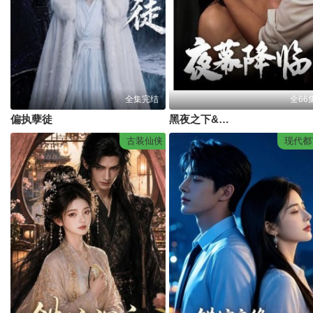
全集完结
全66
偏执孽徒
黑夜之下&夜幕降临
古装仙侠
现代都