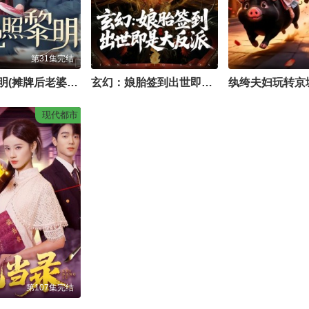
第31集完结
月色照黎明(摊牌后老婆悔不当初)
玄幻：娘胎签到出世即是大反派.
纨绔夫妇玩转京城
现代都市
第107集完结