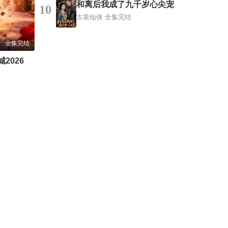
和离后我成了九千岁心尖宠
10
古装仙侠
全集完结
全集完结
2026