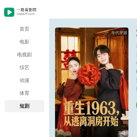
首页
年代穿越
电影
电视剧
综艺
动漫
体育
短剧
完结