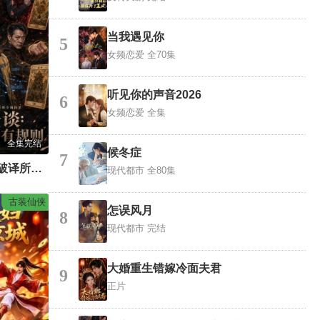
当我遇见你
5
女频恋爱
全70集
听见你的声音2026
6
女频恋爱
全集
全集完结
候冬症
7
规则怪谈：我能破译所有规则
现代都市
全80集
古装仙侠
怎误风月
8
现代都市
完结
大婚重生错嫁冷面夫君
9
正片