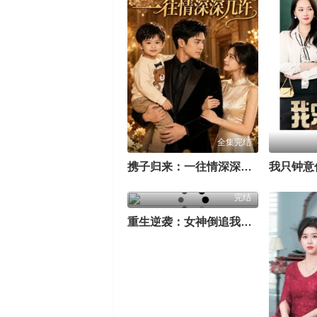
全集完结
携子归来：一往情深深几许
我只钟意
完结
重生逆袭：女神倒追我不接