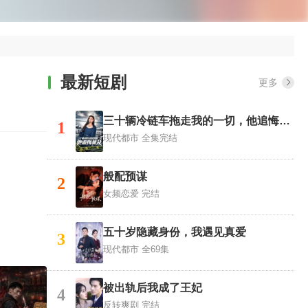
最新短剧
更多
三十辆冷链车拖走我的一切，他追悔莫及
1
现代都市
全集完结
般配预谋
2
女频恋爱
完结
五十岁隐藏身份，我遇见真爱
3
现代都市
全69集
被出轨后我成了王妃
4
反转爽剧
完结