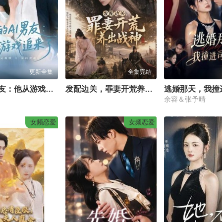
更新全集
全集完结
我的AI男友：他从游戏追来了
发配边关，罪妻开荒养出战神
余容＆张予晴
女频恋爱
女频恋爱