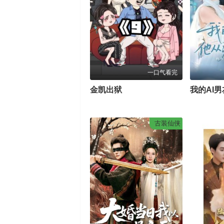
一口气看完
金凯出狱
古装仙侠