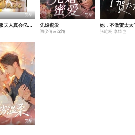
完结
完结
陆总请臣服夫人真会亿点法术
先婚蜜爱
她，不做贺太太
闫仪倩＆沈翊
张屹杨,李婧也
完结