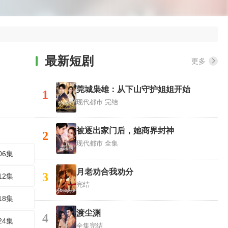
最新短剧
更多
莞城枭雄：从下山守护姐姐开始
1
现代都市
完结
被逐出家门后，她商界封神
2
现代都市
全集
06集
月老劝合我劝分
3
12集
完结
18集
渡尘渊
4
24集
全集完结