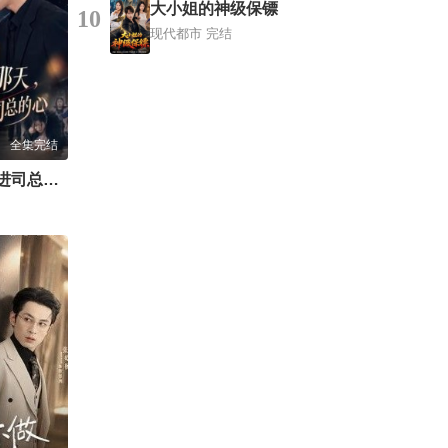
大小姐的神级保镖
10
现代都市
完结
全集完结
逃婚那天，我撞进司总的心