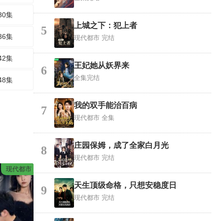
30集
上城之下：犯上者
5
36集
现代都市
完结
42集
王妃她从妖界来
6
全集完结
48集
我的双手能治百病
7
现代都市
全集
庄园保姆，成了全家白月光
8
现代都市
完结
现代都市
天生顶级命格，只想安稳度日
9
现代都市
完结