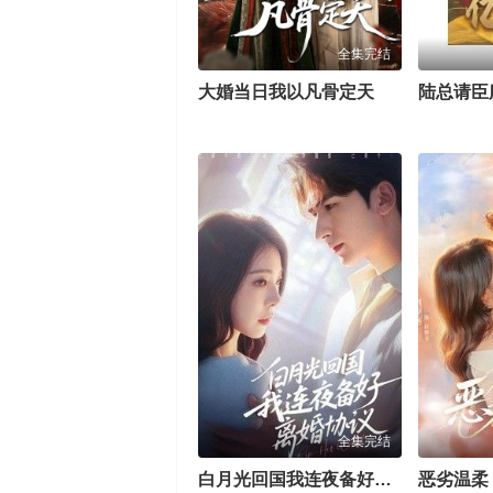
全集完结
大婚当日我以凡骨定天
全集完结
白月光回国我连夜备好离婚协议
恶劣温柔