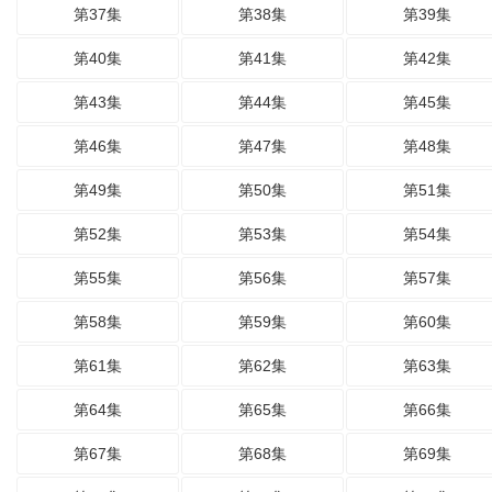
第37集
第38集
第39集
第40集
第41集
第42集
第43集
第44集
第45集
第46集
第47集
第48集
第49集
第50集
第51集
第52集
第53集
第54集
第55集
第56集
第57集
第58集
第59集
第60集
第61集
第62集
第63集
第64集
第65集
第66集
第67集
第68集
第69集