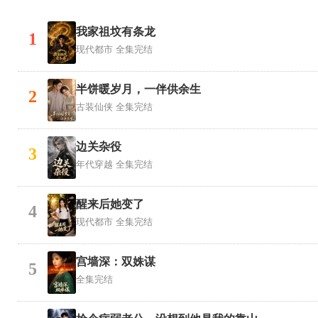
我家祖坟有条龙
1
现代都市
全集完结
半饼暖岁月，一伴供余生
2
古装仙侠
全集完结
边关杂役
3
年代穿越
全集完结
醒来后她变了
4
现代都市
全集完结
宫墙深：双姝谋
5
全集完结