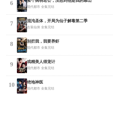
捡个病弱老公，没想到他是我的靠山
6
现代都市
全集完结
混沌圣体，开局为仙子解毒第二季
7
古装仙侠
全集完结
别拦我，我要养虾
8
现代都市
全集完结
戏精美人得宠计
9
现代都市
全集完结
绝地神医
10
现代都市
全集完结