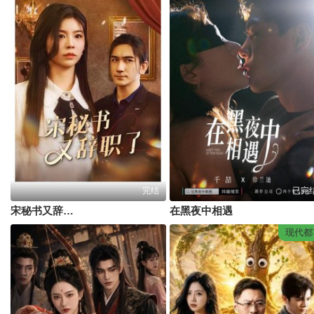
完结
已完
宋秘书又辞职了
在黑夜中相遇
现代都