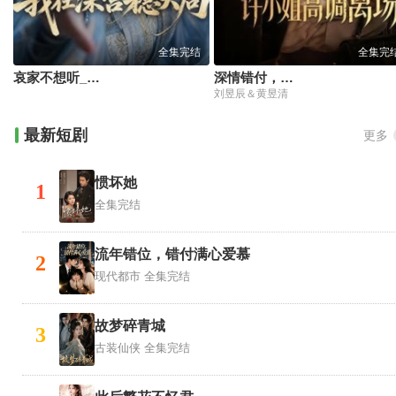
全集完结
全集完
哀家不想听_我在深宫稳大局
深情错付，许小姐高调离场
刘昱辰＆黄昱清
最新短剧
更多
惯坏她
1
全集完结
流年错位，错付满心爱慕
2
现代都市
全集完结
故梦碎青城
3
古装仙侠
全集完结