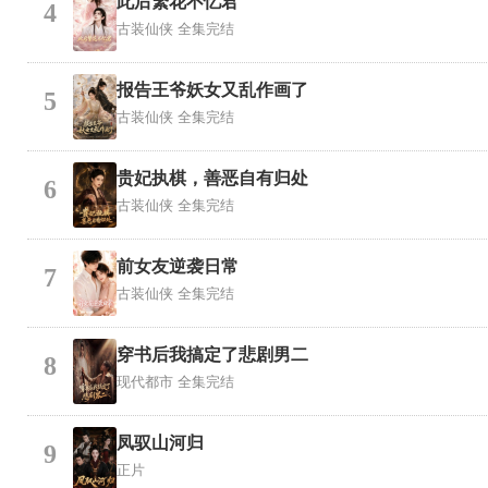
此后繁花不忆君
4
古装仙侠
全集完结
报告王爷妖女又乱作画了
5
古装仙侠
全集完结
贵妃执棋，善恶自有归处
6
古装仙侠
全集完结
前女友逆袭日常
7
古装仙侠
全集完结
穿书后我搞定了悲剧男二
8
现代都市
全集完结
凤驭山河归
9
正片