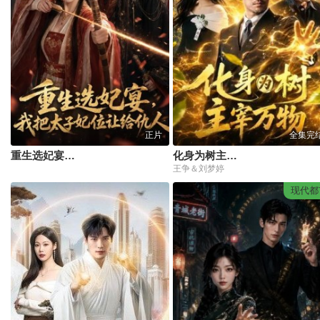
正片
全集完
重生选妃宴，我把太子妃位让给仇人
化身为树主宰万物
王争＆刘梦婷
现代都