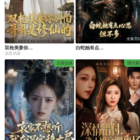
完结
全集完
双枪美妻你别怕，哥哥是修仙的
白蛇她有点小心思但不多
汤震,钧霖
古装仙侠
现代都