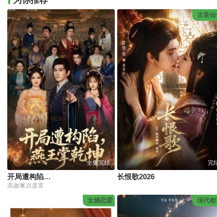
为你推荐
古装仙
全集完结
完
开局遭构陷，燕王掌乾坤
长恨歌2026
高迦澜,吕彦霏
女频恋爱
现代都