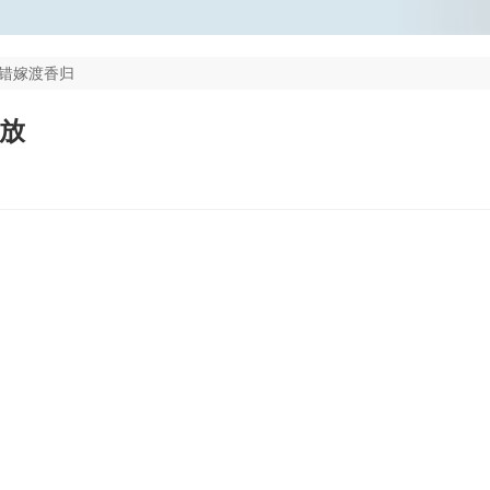
错嫁渡香归
播放