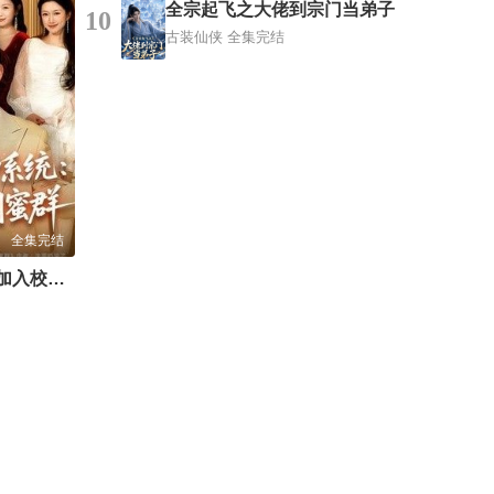
全宗起飞之大佬到宗门当弟子
10
古装仙侠
全集完结
全集完结
激活男神系统：加入校花闺蜜群