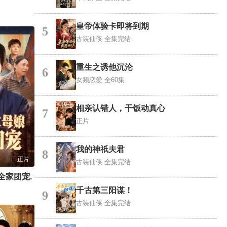
皇帝体验卡即将到期
5
古装仙侠
全集完结
重生之诱他沉沦
6
女频恋爱
全60集
相亲认错人，干饭动真心
7
正片
我的神祇夫君
8
正片
古装仙侠
全集完结
全家团宠.
千古第三阳谋！
9
古装仙侠
全集完结