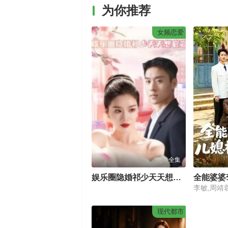
为你推荐
女频恋爱
全集
娱乐圈隐婚祁少天天想官宣
李敏,周靖
现代都市