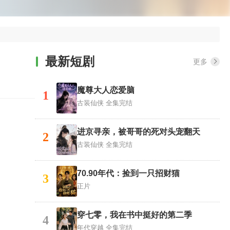
最新短剧
更多
魔尊大人恋爱脑
1
古装仙侠
全集完结
进京寻亲，被哥哥的死对头宠翻天
2
古装仙侠
全集完结
70.90年代：捡到一只招财猫
3
正片
穿七零，我在书中挺好的第二季
4
年代穿越
全集完结