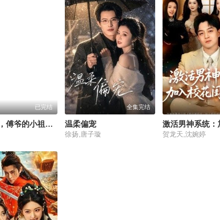
已完结
全集完结
重生娇妻，傅爷的小祖宗又撒娇了
温柔偏宠
徐扬,唐子璇
贺龙天,沈婉婷