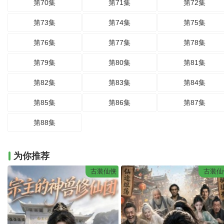
第70集
第71集
第72集
第73集
第74集
第75集
第76集
第77集
第78集
第79集
第80集
第81集
第82集
第83集
第84集
第85集
第86集
第87集
第88集
为你推荐
古装仙侠
古装仙