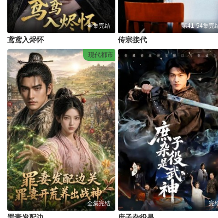
全集完结
第41-54集完
鸢鸢入烬怀
传宗接代
现代都市
全集完结
完
罪妻发配边关，罪妻开荒养出战神
庶子杂役是武神