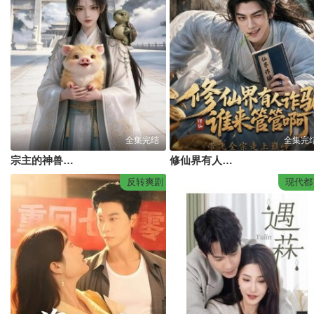
全集完结
全集完
宗主的神兽修仙团
修仙界有人诈骗谁来管管啊
反转爽剧
现代都