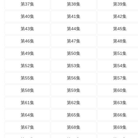
第37集
第38集
第39集
第40集
第41集
第42集
第43集
第44集
第45集
第46集
第47集
第48集
第49集
第50集
第51集
第52集
第53集
第54集
第55集
第56集
第57集
第58集
第59集
第60集
第61集
第62集
第63集
第64集
第65集
第66集
第67集
第68集
第69集