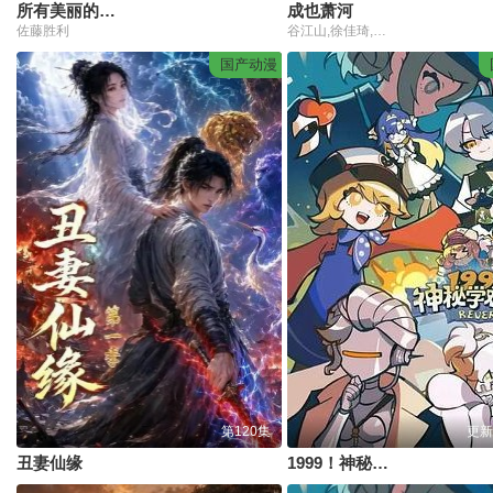
所有美丽的怪物
成也萧河
佐藤胜利
谷江山,徐佳琦,星潮,钱琛,赵熠彤,孙路路,姜秋再,凌飞
国产动漫
第120集
更新
丑妻仙缘
1999！神秘学对策部英语