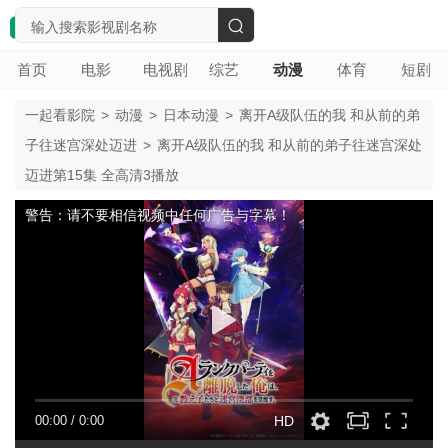
搜
首页
电影
电视剧
综艺
动漫
体育
短剧
索
一起看影院
>
动漫
>
日本动漫
>
离开A级队伍的我 和从前的弟
子往迷宫深处迈进
>
离开A级队伍的我 和从前的弟子往迷宫深处
迈进第15集 全高清3播放
警告：请不要相信视频中任何广告与字幕！
00:00
/
0:00
HD