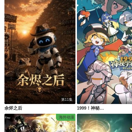
第11集
更
余烬之后
1999！神秘学对策部中配版
海外动漫