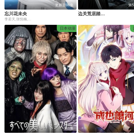
更新至06集
第
忘川花未央
边关荒居踏新生
李若天,张悦楠,黄志玮
日本动漫
第1集