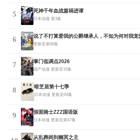
死神千年血战篇祸进谭
5
日本动漫
第3集
说了不打算爱我的公爵继承人，不知为何对我宠
6
更新至第06集
掌门低调点2026
7
国产动漫
更新至15集
暗芝居第十七季
8
日本动漫
更新至04集
假面骑士ZZZ国语版
9
日本动漫
更新至第47集
从乱葬岗到幽冥之主