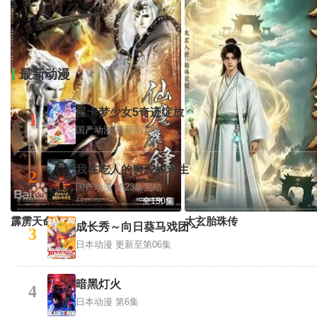
最新动漫
星卡梦少女5奇迹绽放
1
国产动漫
更新至14集
我在吃人的狮驼岭求生
2
国产动漫
第23集完结
全150集
霹雳天命之仙魔鏖锋
太玄胎珠传
成长秀～向日葵马戏团～
3
日本动漫
更新至第06集
暗黑灯火
4
日本动漫
第6集