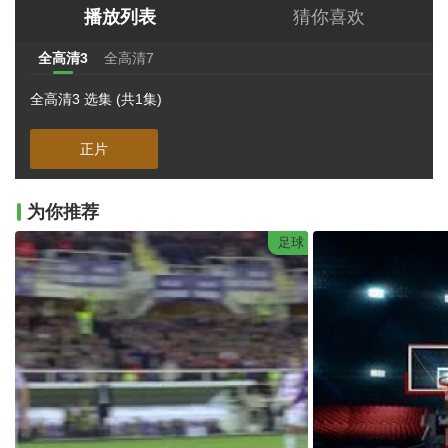
播放列表
猜你喜欢
全高清3
全高清7
全高清3 选集 (共1集)
正片
为你推荐
足球