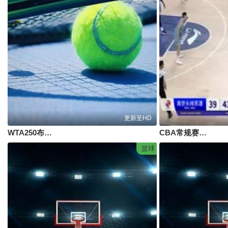
更新至HD
WTA250布拉格站女单第二轮：本玉真唯VS塔格尔
CBA常规赛第17轮 南京头排苏酒VS辽宁本钢 20231215(原声)
篮球