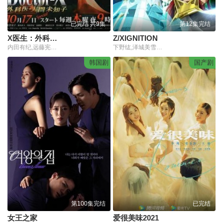
已完结 共9集
第12集完结
X医生：外科医生大门未知子 第二季
Z/XIGNITION
内田有纪,远藤宪一,满岛真之介,藤木直人,米仓凉子
下野纮,泽城美雪,小仓唯
韩国剧
国产剧
第100集完结
已完结
女王之家
爱很美味2021