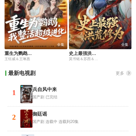
全集
全集
重生为鹦鹉，我整活超级进化
史上最强洪荒修为
王钰威＆王琳惠
莫书铭＆苏西＆王业成
最新电视剧
更多
兵自风中来
1
国产剧
已完结
御廷谣
2
国产剧
连载中 连载到20集