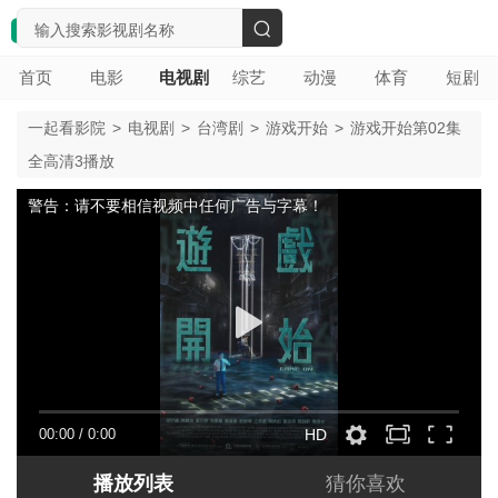
搜
首页
电影
电视剧
综艺
动漫
体育
短剧
索
一起看影院
>
电视剧
>
台湾剧
>
游戏开始
>
游戏开始第02集
全高清3播放
警告：请不要相信视频中任何广告与字幕！
00:00
/
0:00
HD
播放列表
猜你喜欢