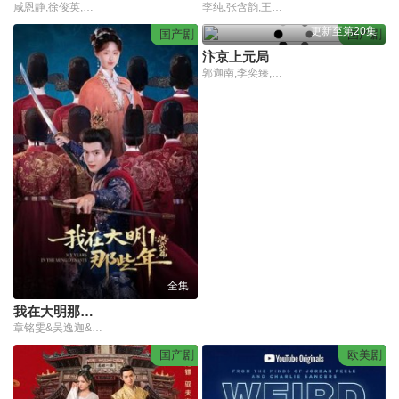
咸恩静,徐俊英,朴允载,李歌领
李纯,张含韵,王菊,刘冬沁,周澄奥,任彬,张帆,杨博潇,王圣迪,是安,马亮,范玮,王槊,李殿尊,陈芋米,赵婧祎,林子琳,倪虹洁,刘丹,吴冕,何雨虹,马小媛,张柏嘉,孔雁,卫小雨,王宏政,任洛敏,李渝玲,郑庆方,孙庆,刘洁,王梓伊,任飞儿,乔伊依,郑翌卓,左奇函,季承,姜尚宇,康群智,朱玮菱,李溪昶,袁磊,牛国栋,班班,箐洋,徐佳,崔佳男,冯长玲,闫立飞,张宝龙,刘岳琦,于彦博,茹天,苏正友,侯晓燕,于柏林,Jonny,杨寒,王晶晶,何雨佳,唐轶,刘颖,靳益那,林泱拉,刘然玹,李柔璇,周宇,候琴,朱文雯
更新至第20集
国产剧
国产剧
汴京上元局
郭迦南,李奕臻,宋佩泽,于昕仡,苏宇航,宗峰岩,岳冬峰,王子龙,白啸华,郭若涵,艾寒燕,王金浩,朱雅婷
全集
我在大明那些年1：洪武篇
章铭雯&吴逸迦&韩清樾
国产剧
欧美剧