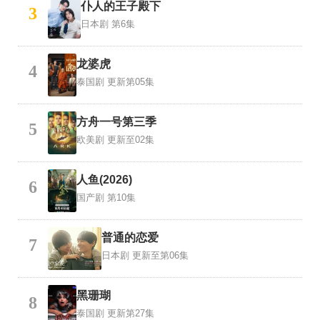
仆人的王子殿下
3
日本剧
第6集
龙婆虎
4
泰国剧
更新第05集
方舟一号第三季
5
欧美剧
更新至02集
人鱼(2026)
6
国产剧
第10集
普通的恋爱
7
日本剧
更新至第06集
黑珊瑚
8
泰国剧
更新第27集