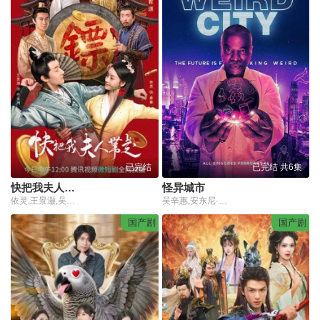
已完结
已完结 共6集
快把我夫人带走
怪异城市
依灵,王景灏,吴心洲,陈露茜,邓志浩,傅宏,孟醒,肥龙,阿宽,尹健
吴辛惠,安东尼·霍利迪,艾米丽·科索洛基
国产剧
国产剧