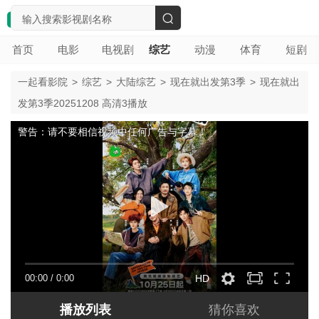
搜
首页
电影
电视剧
综艺
动漫
体育
短剧
索
一起看影院
>
综艺
>
大陆综艺
>
现在就出发第3季
>
现在就出
发第3季20251208 高清3播放
警告：请不要相信视频中任何广告与字幕！
00:00
/
0:00
HD
播放列表
猜你喜欢