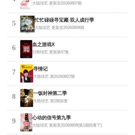
大陆综艺
更新至20260807期
忙忙碌碌寻宝藏·双人成行季
5
大陆综艺
更新至20260808期
血之游戏X
6
日韩综艺
更新第07集
寻情记
7
大陆综艺
第20260807期
一饭封神第二季
8
大陆综艺
第2期加更
心动的信号第九季
9
大陆综艺
更新至20260808(第1期陪看下)