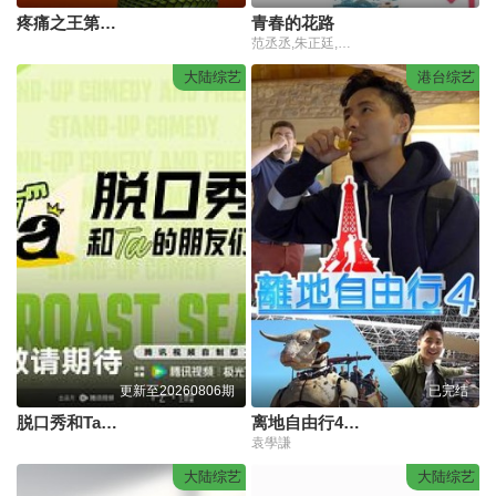
疼痛之王第二季
青春的花路
范丞丞,朱正廷,王子异,王琳凯,尤长靖,艾福杰尼,费启鸣
大陆综艺
港台综艺
更新至20260806期
已完结
脱口秀和Ta的朋友们 第3季
离地自由行4粤语
袁學謙
大陆综艺
大陆综艺