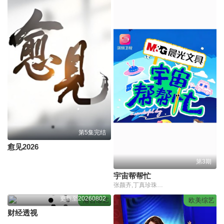
第5集完结
愈见2026
第3期
宇宙帮帮忙
张颜齐,丁真珍珠,井胧,余宇涵
更新至20260802
港台综艺
欧美综艺
财经透视