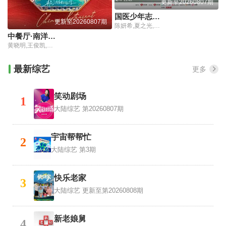
更新至20260807期
国医少年志第3季
更新至20260807期
陈妍希,夏之光,高卿尘,李雅娟
中餐厅·南洋拾光季
黄晓明,王俊凯,昆凌,靳梦佳,张雅琪,林述巍,戴军,瞿颖,汪涵,尹浩宇,袁一琦
最新综艺
更多
笑动剧场
1
大陆综艺
第20260807期
宇宙帮帮忙
2
大陆综艺
第3期
快乐老家
3
大陆综艺
更新至第20260808期
新老娘舅
4