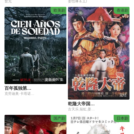
暂无
姜恺琳＆王厂
欧美剧
香港剧
更新至07集
百年孤独第二季
克劳迪奥·卡塔诺,玛莉达·索托,罗兰·索菲亚,阿基玛,维尼亚·马查多,赫苏斯-雷耶斯,戴里斯·范·格里肯,Rubén Alberto Prado Restrepo,Rashed Estefenn,安立奎·波维达,路易斯·费尔南多·吉尔,安吉拉·杜阿尔特,Cecilia Ramírez,Leonardo Aldana De Hoyos,Johanna Angulo
完结
乾隆大帝国语版
古天乐,翁虹,姜大卫,麦家琪,魏秋桦,何宝生,雪梨
国产剧
日本剧