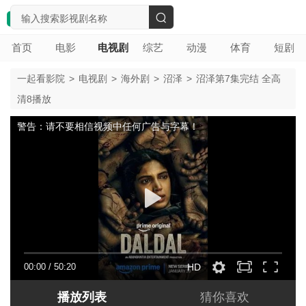
搜
首页
电影
电视剧
综艺
动漫
体育
短剧
索
一起看影院
>
电视剧
>
海外剧
>
沼泽
>
沼泽第7集完结 全高
清8播放
警告：请不要相信视频中任何广告与字幕！
00:00
/
50:20
HD
播放列表
猜你喜欢