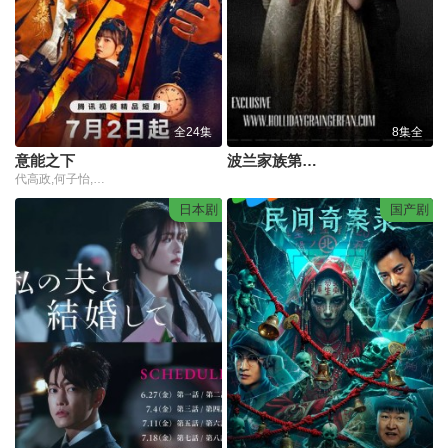
全24集
8集全
意能之下
波兰家族第三季
代高政,何子怡,范薇,王旭东,向婧怡
日本剧
国产剧