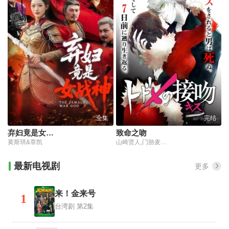
全集
完结
弃妇竟是女战神
致命之吻
黄斯琪&章凯
山崎贤人,门胁麦,弓削智久,新田真剑佑,新木优子,佐野勇斗,光石研,菅田将晖,冈田义德,志尊淳,奥贯薰,山田明乡,高桥瞳,小市慢太郎,宫泽冰鱼,堀田茜,唐田英里佳,山本亚依
最新电视剧
更多
来！金来号
1
台湾剧
第2集