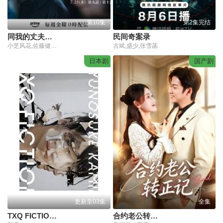
第10集
第2集完结
同我的丈夫结婚吧
民间奇案录
小芝风花,佐藤健,白石圣,横山裕
古斌,盛少,张雪菡
日本剧
国产剧
更新至03集
全集
TXQ FICTION 神木隆之介
合约老公转正记