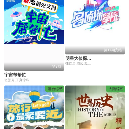
第17期完结
明星大侦探之明侦探学院第1季
蒲熠星,周峻纬,唐九洲,齐思钧,石凯,郭文韬,邵明明
第3期
宇宙帮帮忙
张颜齐,丁真珍珠,井胧,余宇涵
港台综艺
大陆综艺