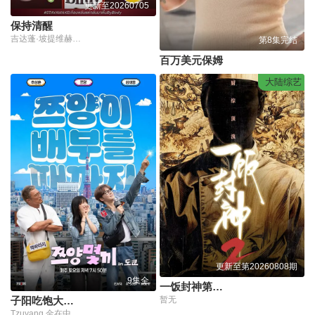
更新至20260705
保持清醒
吉达蓬·坡提维赫,吉拉查彭·斯里桑,帕查差·司隶亚楠让,塔湾·维弘可塔纳,提迪蓬·德查阿派坤,塔维南·阿努固布拉瑟,柴·尼姆塔瓦特,帕金·坤纳阿努威,钟朋·阿卢迪吉朋,卡西特·普洛彭,柴亚通·逮拉达纳布拉迪,萨朋·阿萨瓦蒙空,皮澈彭·吉拉逮萨库翁,塔纳·丹杰萨达
第8集完结
百万美元保姆
大陆综艺
更新至第20260808期
9集全
一饭封神第二季
暂无
子阳吃饱大作战
Tzuyang,金在中,秋成勋,朴明秀,郑俊河,崔洪万,金光奎