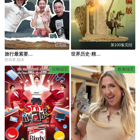
已完结
第100集完结
旅行最紧要近粤语
世界历史·精编版
郑诗君,陆永
日韩综艺
欧美综艺