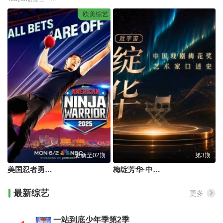
欧美综艺
更新至02期
第3期
美国忍者勇士第十八季
梅绽芳华·中国戏剧梅花奖艺术家口述史
最新综艺
更多
一站到底少年季第2季