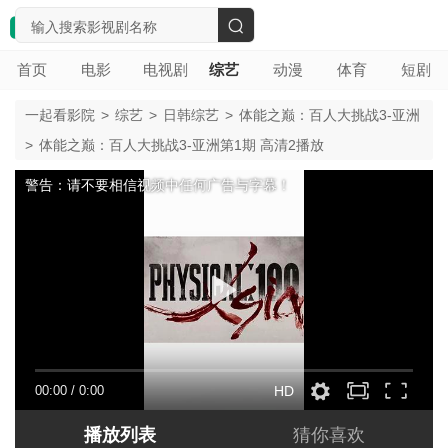
搜
首页
电影
电视剧
综艺
动漫
体育
短剧
索
一起看影院
>
综艺
>
日韩综艺
>
体能之巅：百人大挑战3-亚洲
>
体能之巅：百人大挑战3-亚洲第1期 高清2播放
警告：请不要相信视频中任何广告与字幕！
00:00
/
0:00
HD
播放列表
猜你喜欢