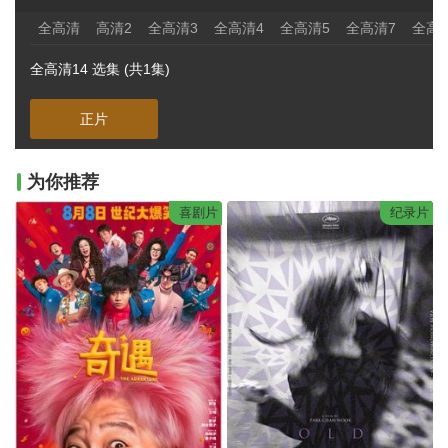
全高清
高清2
全高清3
全高清4
全高清5
全高清7
全高
全高清14 选集 (共1集)
正片
为你推荐
喜剧片
纪录片