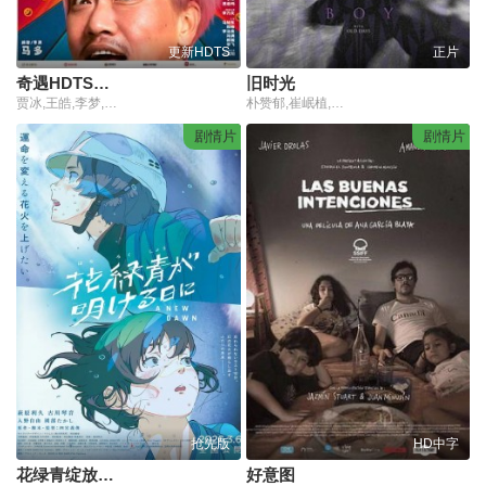
更新HDTS
正片
奇遇HDTS预览版
旧时光
贾冰,王皓,李梦,郑合惠子,杨皓宇,翟子路,于洋,费启鸣,李乃文,马旭东,邓帅,李治良,冯满,郝瀚,李飞,小沈阳,徐浩伦,谭湘文,唐香玉
朴赞郁,崔岷植,姜惠贞,刘智泰,尹珍序,吴达洙,吴光禄,柳昇完,丁正勋,吴泰景,赵常景,郑植,李桂碧,柳星姬,朴赞景,柳演锡,Jae-Duk Han,Syd Lim,Hyun-won Park
剧情片
剧情片
抢先版
HD中字
花绿青绽放之日‎
好意图