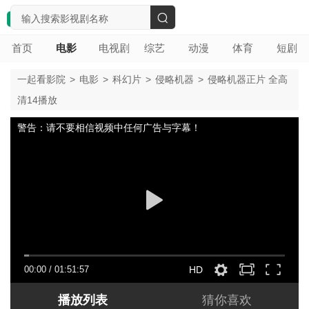
搜
首页
电影
电视剧
综艺
动漫
体育
短剧
索
一起看影院
>
电影
>
科幻片
>
侵略机器
>
侵略机器正片 全高
清14播放
警告：请不要相信视频中任何广告与字幕！
00:00
/
01:51:57
HD
播放列表
猜你喜欢