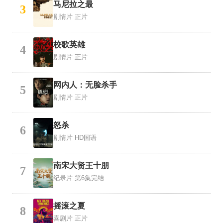
马尼拉之最
3
剧情片
正片
校歌英雄
4
剧情片
正片
网内人：无脸杀手
5
剧情片
正片
怒杀
6
剧情片
HD国语
南宋大贤王十朋
7
纪录片
第6集完结
摇滚之夏
8
喜剧片
正片