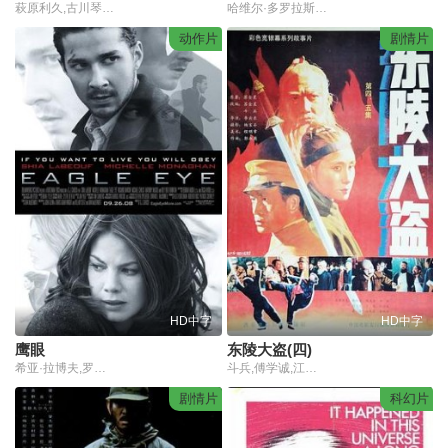
萩原利久,古川琴音,入野自由,冈部敬史
哈维尔·多罗拉斯,Jazmín,Stuart,Amanda,Minujin,Sebastián,Arzeno,Ezequiel,Fontenla,Carmela,胡安·米努欣,Juan,Pablo,Miller
动作片
剧情片
HD中字
HD中字
鹰眼
东陵大盗(四)
希亚·拉博夫,罗莎里奥·道森,米歇尔·莫纳汉,比利·鲍伯·松顿,伊桑·恩布里
斗兵,傅学诚,江华霖
剧情片
科幻片