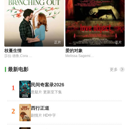
正片
正片
枝蔓生情
爱的对象
莎拉·德鲁,Cora Bella,胡安·巴勃罗·迪·帕塞,Mia Marina,Juan Diaz Garay
Melissa Sagemiller,Desmond Harrington
最新电影
更多
民间奇案录2026
1
悬疑片
更新至下集
西行正道
2
剧情片
HD中字