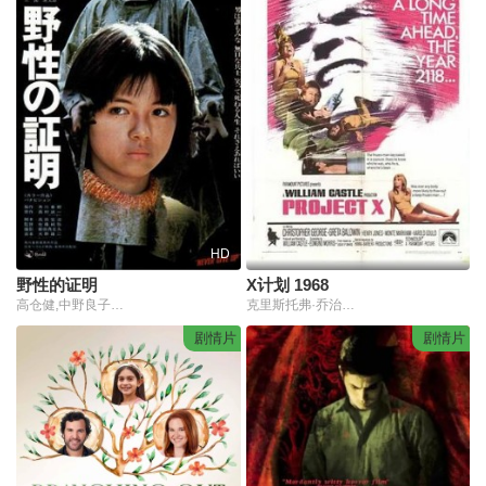
HD
野性的证明
X计划 1968
高仓健,中野良子,夏八木勋,药师丸博子,田中邦卫
克里斯托弗·乔治,Greta Baldwin
剧情片
剧情片