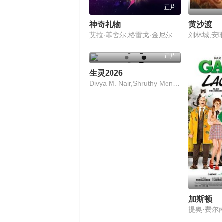
正片
神奇礼物
黄沙渡
艾拉·菲舍尔,格雷戈·金尼尔,瑞安·古兹曼,谢伊·鲁道夫,阿方索·麦考利,David Sheftell,阿米尔·塔莱,梅森·谢伊·乔伊斯,Easton Rocket Sweda,Jaden Betts,Michael Daruler,Symera Jackson,Madeline Logan,David Eisen
刘林城,安
正片
生灵2026
Divya M. Nair,Shruthy Menon,苏迪普,赛亚米·凯尔
加斯顿
提奥·费尔