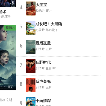
HD
大宝宝
4
恐怖片
正片
秘术
小锐,李明
成长吧！大熊猫
5
剧情片
纪录片
第19期下
最后孤屋
6
剧情片
正片
狂野时代
7
剧情片
更新HD
我声轰鸣
8
正片
剧情片
正片
艾什莉·贾德,凯蒂·道格拉斯,亚瑟·安其,萨拉·皮金
千面情踪
9