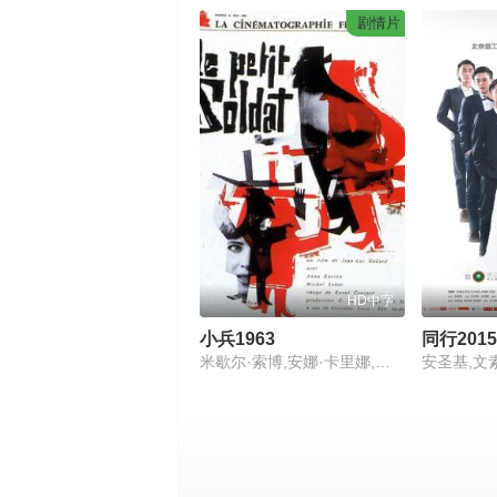
剧情片
HD中字
小兵1963
同行2015
米歇尔·索博,安娜·卡里娜,亨利-雅克·于埃
安圣基,文