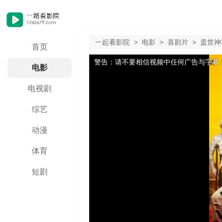
一起看影院
>
电影
>
喜剧片
>
盖世神
首页
警告：请不要相信视频中任何广告与字幕
电影
电视剧
综艺
动漫
体育
短剧