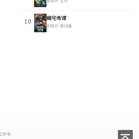
爱情片
正片
幽宅奇谭
10
剧情片
第16集
权所有