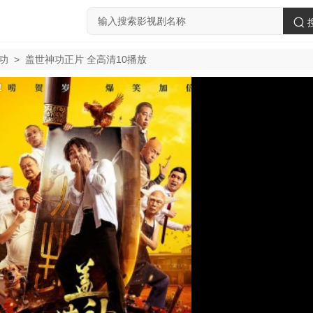
功
>
盖世神功正片 全高清10播放
！