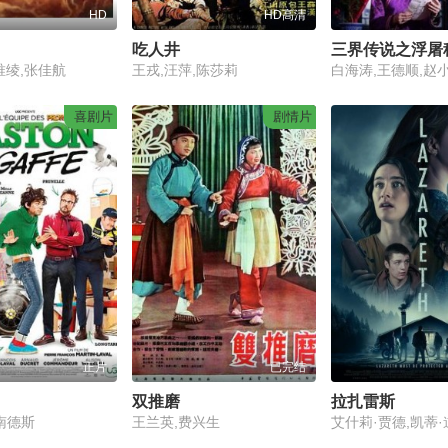
HD
HD高清
吃人井
三界传说之浮屠
唯绫,张佳航
王戎,汪萍,陈莎莉
白海涛,王德顺,赵
喜剧片
剧情片
正片
已完结
双推磨
拉扎雷斯
南德斯
王兰英,费兴生