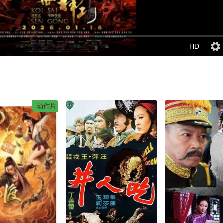
HD
动作片