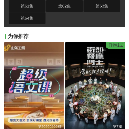
第61集
第62集
第63集
第64集
为你推荐
日韩综艺
第20260509期
第7期