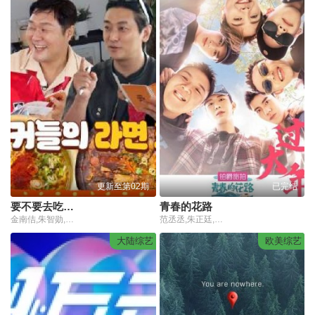
更新至第02期
已完结
要不要去吃碗泡面？
青春的花路
金南佶,朱智勋,刘在石
范丞丞,朱正廷,王子异,王琳凯,尤长靖,艾福杰尼,费启鸣
大陆综艺
欧美综艺