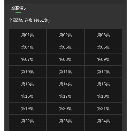
全高清5
全高清5 选集 (共61集)
第01集
第02集
第03集
第04集
第05集
第06集
第07集
第08集
第09集
第10集
第11集
第12集
第13集
第14集
第15集
第16集
第17集
第18集
第19集
第20集
第21集
第22集
第23集
第24集