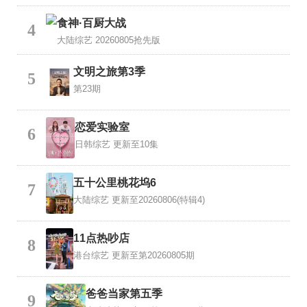
食神·百厨大战
4
大陆综艺
20260805抢先版
文明之旅第3季
5
第23期
恋爱实验室
6
日韩综艺
更新至10集
五十公里桃花坞6
7
大陆综艺
更新至20260806(特辑4)
11点热吵店
8
港台综艺
更新至第20260805期
爸爸当家第五季
9