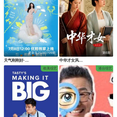
更新至20260709期
第6期
天气刚刚好·白鹿十周年拾光音乐会
中华才女风华录
欧美综艺
港台综艺