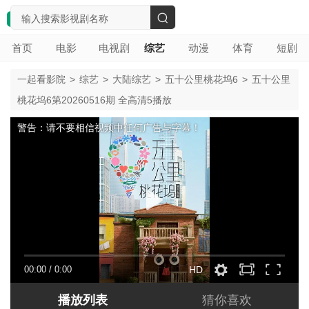
搜
首页
电影
电视剧
综艺
动漫
体育
短剧
索
一起看影院
>
综艺
>
大陆综艺
>
五十公里桃花坞6
>
五十公里
桃花坞6第20260516期 全高清5播放
警告：请不要相信视频中任何广告与字幕！
00:00
/
0:00
HD
播放列表
猜你喜欢