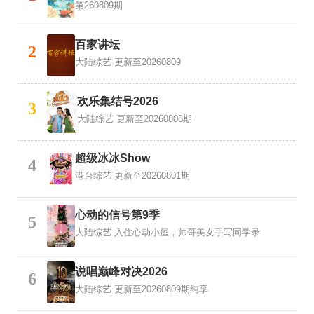
第260809期
百家讲坛
2
大陆综艺
更新至20260809
欢乐集结号2026
3
大陆综艺
更新至20260808期
超级冰冰Show
4
港台综艺
更新至20260801期
心动的信号第9季
5
大陆综艺
入住心动小屋，帅哥美女手写同学录
说唱巅峰对决2026
6
大陆综艺
更新至20260809期纯享