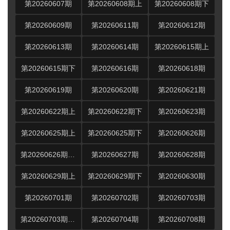
第20260607期
第20260608期上
第20260608期下
第20260609期
第20260611期
第20260612期
第20260613期
第20260614期
第20260615期上
第20260615期下
第20260616期
第20260618期
第20260619期
第20260620期
第20260621期
第20260622期上
第20260622期下
第20260623期
第20260625期上
第20260625期下
第20260626期
第20260626期加更
第20260627期
第20260628期
第20260629期上
第20260629期下
第20260630期
第20260701期
第20260702期
第20260703期
第20260703期加更
第20260704期
第20260708期