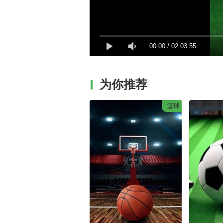
00:00
/
02:03:55
为你推荐
篮球