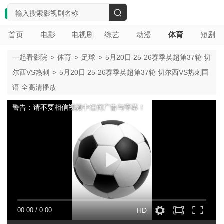
搜
首页
电影
电视剧
综艺
动漫
体育
短剧
索
一起看影院
>
体育
>
足球
>
5月20日 25-26赛季英超第37轮 切
尔西VS热刺
>
5月20日 25-26赛季英超第37轮 切尔西VS热刺国
语 全高清播放
警告：请不要相信视频中任何广告与字幕！
00:00
/
0:00
HD