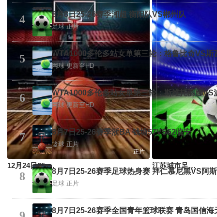
8月8日25-26赛季湘超 衡阳队VS郴州队
4
足球
正片
WTA1000多伦多站女单第三轮：格鲁比奇VS斯
5
网球
更新至HD
WTA1000多伦多站女单第三轮：斯维托丽娜V
6
网球
更新至HD
8月7日25-26赛季浙BA 钱塘57VS62临安
7
篮球
正片
正片
12月24日25-26赛季NBA常规赛 公牛VS老鹰
江苏城市足球联赛：盐城队VS南京队20260801
8月7日25-26赛季足球热身赛 拜仁慕尼黑VS阿
8
足球
正片
8月7日25-26赛季全国青年篮球联赛 青岛国信海
9