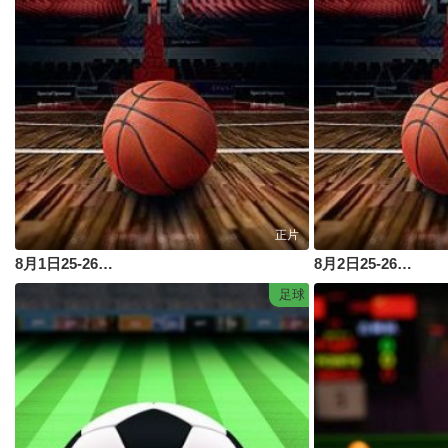
正片
8月1日25-26赛季桂BA 北海市VS玉林市
8月2日25-26赛季亚洲大学生篮球联赛 上海交通大学VS蒙古国立大学
足球