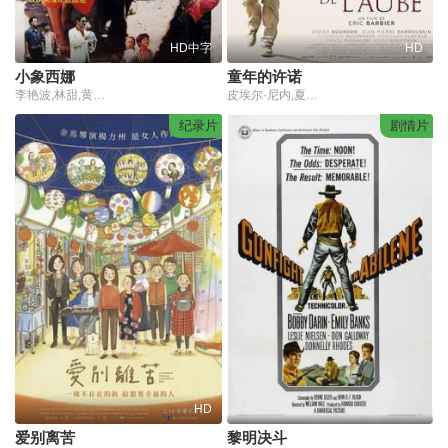
HD中字
HD
小象西娜
童年的许诺
李艳波,林甜,黄志玲,毕远晋
皮埃尔·尼内,夏洛特·甘斯布,迪迪埃·布尔东,让-皮埃尔·达鲁森,凯瑟琳·麦克马克,费尼肯·欧菲尔德,帕维尔·普查尔斯基,尼莫·谢夫曼,佐伊·博伊尔,卢·肖万,埃米利亚诺·苏亚雷斯,阿尔贝托·马内罗,普雷西亚多·罗德里格斯,凯瑟琳·斯凯娜卡,马尔塔·克鲁博维奇,皮奥特·赛尔沃斯,贝拉·费斯彼姆,Kincs? Peth?,克里斯蒂安·妮科尼尔,让-克劳德·古卢姆伯格,安德拉什·法拉戈,阿里耶·沃索尔特,巴斯蒂安·布永,奥利维尔·马萨特,亚历山大·皮科特,Péter Barbinek,皮埃尔·埃文,让-马利·
纪录片
剧情片
HD
爱别离苦
黎明决斗