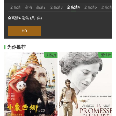
全高清
高清
高清2
全高清3
全高清4
全高清5
全高清7
全高清4 选集 (共1集)
HD
为你推荐
剧情片
爱情片