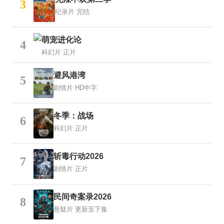
3
纪录片
完结
萌宠进化论
4
科幻片
正片
避风港湾
5
剧情片
HD中字
冬季：战场
6
科幻片
正片
斩毒行动2026
7
剧情片
正片
民间奇案录2026
8
悬疑片
更新至下集