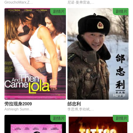
GrouchoMarx,ZeppoMarx
尼诺·曼弗雷迪,马里奥·阿多夫,让-克洛德·布里亚利,约阿希姆·富克斯贝格,斯特法尼娅·桑德雷莉
剧情片
剧情片
HD中字
劳拉现身2009
邰忠利
Ashleigh Sumner,Jill Bennett,Cathy DeBuono,Jessica Graham,Angelyna Martinez
李思博,李幼斌,黄晓娟,柏青,宋佳伦,郭旺,姚刚
剧情片
剧情片