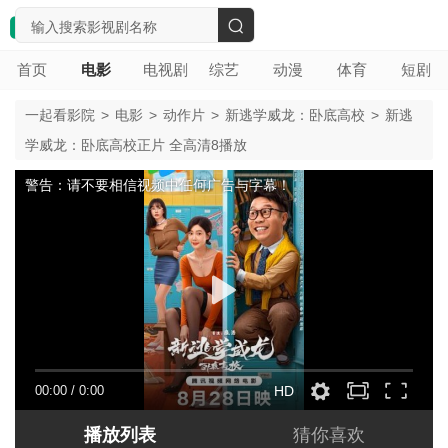
搜
首页
电影
电视剧
综艺
动漫
体育
短剧
索
一起看影院
>
电影
>
动作片
>
新逃学威龙：卧底高校
>
新逃
学威龙：卧底高校正片 全高清8播放
警告：请不要相信视频中任何广告与字幕！
00:00
/
0:00
HD
播放列表
猜你喜欢