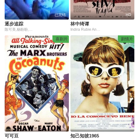
已完结
HD
逐步追踪
林中绮谭
陈可美,杨盼盼,连晋,苏雪妮
Indira Rubie Andrewin,Gilberto Barraza,Mariano Tun Xool,埃利希奥·梅兰德斯,加维诺·罗德里格斯,Shantai Obispo,Cornelius McLaren,Gildon Roland,Dale Carley,Ian Flowers,José Alfredo González Dzul,Antonio Tun Xool,Eliseo Mancilla,Marcelino Cobá Flota,Mario Canché
喜剧片
剧情片
可可豆
知己知彼1965