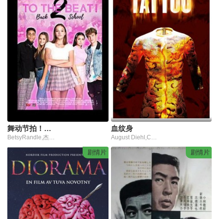
舞动节拍！重返校园
血纹身
BetsyRandle,杰克·布雷楠,杰登·巴特尔斯
August Diehl,Christian Redl,Nadeshda Brennicke,旺达·佩德尔维茨,英戈·诺约克斯
剧情片
剧情片