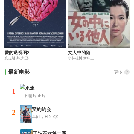
爱的透视图2022
女人中的陌生人
克拉斯·邦,大卫·丹席克,斯瓦利尔·古德纳松
小林桂树,新珠三千代,稲吉千晴,塩崎景子,长冈辉子
最新电影
更多
水流
1
剧情片
正片
契约约会
2
喜剧片
HD中字
无辣不欢第二季