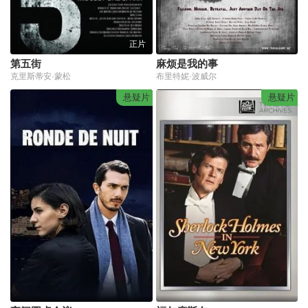
正片
第五街
麻烦是我的事
克里斯蒂安·蒙松
布里特妮·波威尔
悬疑片
悬疑片