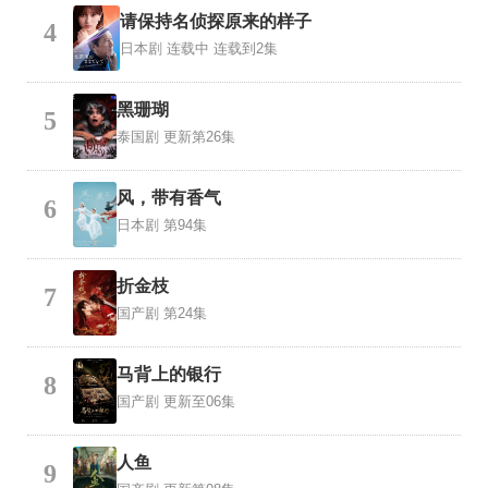
请保持名侦探原来的样子
4
日本剧
连载中 连载到2集
黑珊瑚
5
泰国剧
更新第26集
风，带有香气
6
日本剧
第94集
折金枝
7
国产剧
第24集
马背上的银行
8
国产剧
更新至06集
人鱼
9