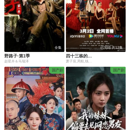
全集
已完结 共12集
野路子·第1季
四十三栋的女人们
赵星卉＆马瑞泽
萧子宸,周航,钱佳玲,孙悦菡
国产剧
国产剧