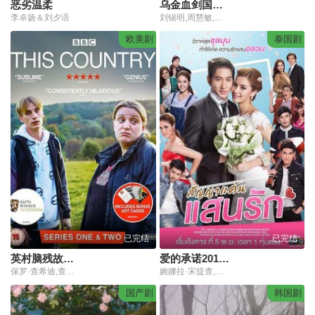
恶劣温柔
乌金血剑国语版
李卓扬＆刘夕语
刘锡明,周慧敏,罗嘉良,张兆辉,关秀媚,吴刚,蔡国庆
欧美剧
泰国剧
已完结
已完结
英村脑残故事第二季
爱的承诺2019国语版
保罗·查希迪,查理·库珀,黛西·梅·库珀,崔佛·库珀,保罗·库珀
婉娜拉·宋提查,米提隆·班栓,迪.威威迪.巴沃隆凯拉霆卡州恩,拓朴·特温·苏拉彻耿,萨哈拉·西兰塔纳普瓦敦
国产剧
韩国剧