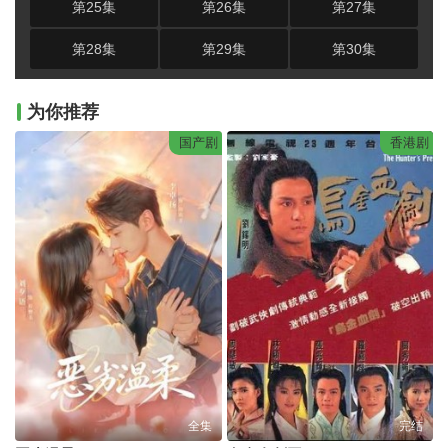
第25集
第26集
第27集
第28集
第29集
第30集
为你推荐
国产剧
香港剧
全集
完结