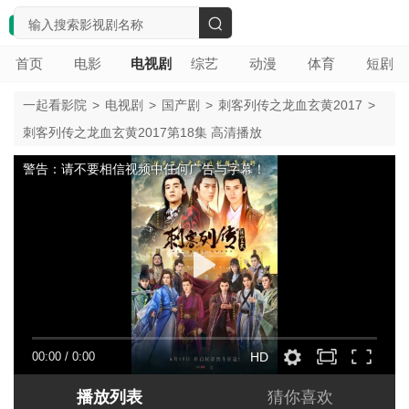
搜
首页
电影
电视剧
综艺
动漫
体育
短剧
索
一起看影院
>
电视剧
>
国产剧
>
刺客列传之龙血玄黄2017
>
刺客列传之龙血玄黄2017第18集 高清播放
警告：请不要相信视频中任何广告与字幕！
00:00
/
0:00
HD
播放列表
猜你喜欢