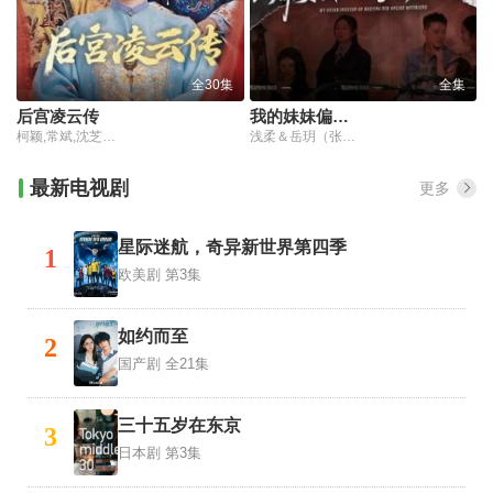
全30集
全集
后宫凌云传
我的妹妹偏要去见网恋男友
柯颖,常斌,沈芝弈,王铮睿,辜芷芸,冷恋柔,郝泽嘉
浅柔＆岳玥（张祥玥）
最新电视剧
更多
星际迷航，奇异新世界第四季
1
欧美剧
第3集
如约而至
2
国产剧
全21集
三十五岁在东京
3
日本剧
第3集