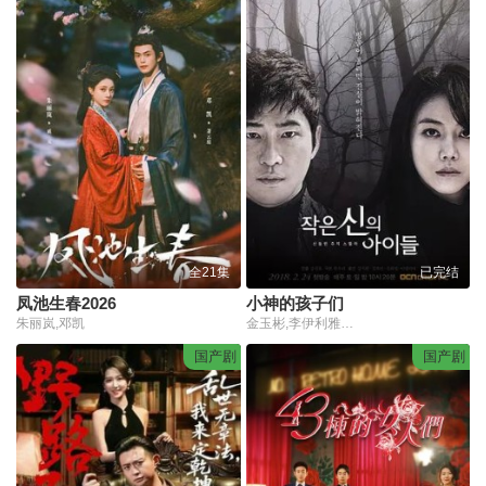
全21集
已完结
凤池生春2026
小神的孩子们
朱丽岚,邓凯
金玉彬,李伊利雅,姜至奂,沈熙燮,张光
国产剧
国产剧