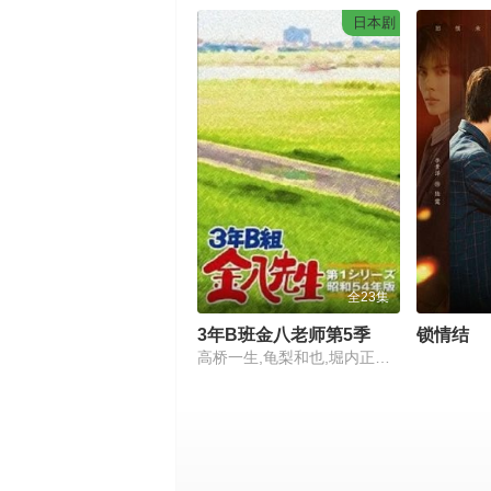
日本剧
全23集
3年B班金八老师第5季
锁情结
高桥一生,龟梨和也,堀内正美,金田明夫,风间俊介,星野真里,倍赏美津子,武田铁矢,平野良