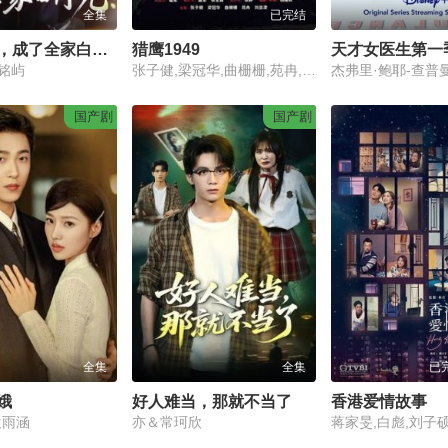
全集
已完结
庄园保姆，成了全家白月光!
猎鹰1949
天才女医生第一
铭屿
张子健,梁冠华,曲栅栅,苑冉,须乾,戴云霞,严燕生,刘亚津,傅隽,赵志刚,王心圣
国产剧
国产剧
全集
全集
已
娥
好人难当，那就不当了
香港爱情故事
袁雨涵
亦＆常珂欣