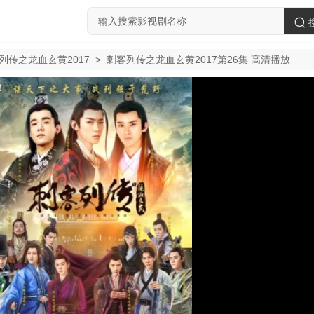
列传之龙血玄黄2017
>
刺客列传之龙血玄黄2017第26集 高清播放
！