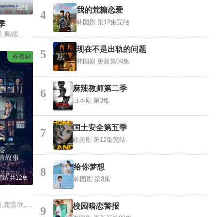
完结
我的荒糖恋爱
4
韩国剧
第12集完结
季
杰弗里·鲍耶-查普曼,佩顿·伊丽莎白·李,Emma Meisel,Matthew Sato
现在不是出轨的问题
5
香港剧
韩国剧
更新第04集
麻辣教师第二季
6
日本剧
第3集
国土安全第五季
7
欧美剧
第12集完结
给你梦想
8
完结 共12集
韩国剧
第8集
蒋家旻,白彪,刘子硕,龚嘉欣,利颖怡,郑诗君,罗天宇,许思敏,唐嘉麟,丁乐锶,曾慧云,石修,秦启维,黄子恒,莫伟文,林景程,区轩玮,彭翔翎,魏惠文,钟雪莹,吴珮如,尹诗沛,苏丽明,区霭玲,王敏奕,袁镇业,周丽欣,谢东闵,糖妹,蔡国庆,沈可欣,黄梓玮,冯素波,梁证嘉,麦皓儿,曾健明,杨证桦,游莨维,王宜华,龚慈恩,崔锦棠,徐玟晴,祝文君,庄思敏,黄嘉乐,曾淑雅,莫家淦,张诗欣,叶童,刘温馨,游嘉欣,陈贝儿
校园暗恋警报
9