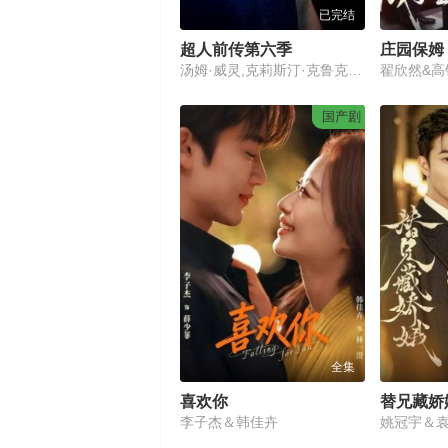
已完结
超人前传第六季
汤姆·威灵,克莉斯汀·克鲁克,迈克尔·罗森巴姆,埃莉卡·杜兰斯,艾莉森·麦克,约翰·格洛弗,安妮特·奥图,艾伦·阿什莫,莱昂纳德·罗伯茨,帕斯卡尔·休顿,特伦斯·斯坦普
翟欣然&高
国产剧
全集
喜欢你
替兄藏娇
李子杰＆韩佳卉
姚冠宇＆