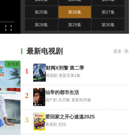
第25集
第26集
第27集
第28集
第29集
第30集
最新电视剧
更多
欧美剧
财阀X刑警 第二季
1
韩国剧
更新至第1集
仙帝的都市生活
2
国产剧
共25集 更新到20集
爱回家之开心速递2025
3
香港剧
完结