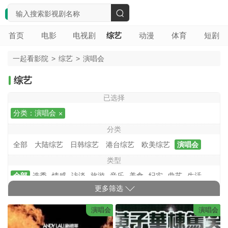
搜
首页
电影
电视剧
综艺
动漫
体育
短剧
索
一起看影院
>
综艺
>
演唱会
综艺
已选择
分类：演唱会
分类
全部
大陆综艺
日韩综艺
港台综艺
欧美综艺
演唱会
类型
全部
选秀
情感
访谈
旅游
音乐
美食
纪实
曲艺
生活
游戏互动
其他
更多筛选
地区
演唱会
演唱会
全部
大陆
香港
台湾
日本
韩国
美国
英国
法国
德国
其他