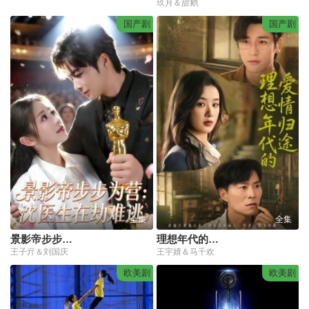
玖月＆甜鹅
国产剧
国产剧
全集
全集
景影帝步步为营：沈医生在劫难逃
理想年代的爱情归途
王子亓＆刘国庆
王宇婧＆马千欢
欧美剧
欧美剧