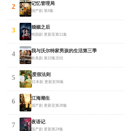
记忆管理局
2
国产剧
第4集
婚姻之后
3
韩国剧
更新至第11集
我与沃尔特家男孩的生活第三季
4
欧美剧
第10集完结
度假法则
5
日本剧
更新至06集
江海潮生
6
国产剧
更新至第28集
夜语记
7
国产剧
更新第24集