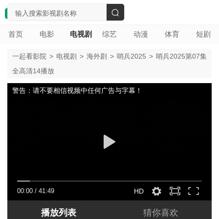
搜
首页
电影
电视剧
综艺
动漫
体育
短剧
索
一起看影院
>
电视剧
>
海外剧
>
哨兵2025
>
哨兵2025第07集
全高清14播放
警告：请不要相信视频中任何广告与字幕！
00:00
/
41:49
HD
播放列表
猜你喜欢