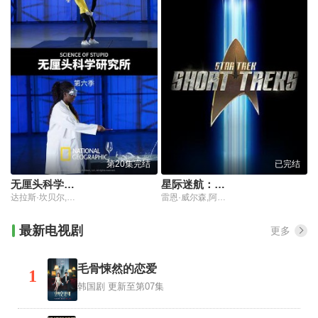
第20集完结
已完结
无厘头科学研究所第六季(中配版)
星际迷航：发现号之短途第一季
达拉斯·坎贝尔,理查德·哈蒙德
雷恩·威尔森,阿尔迪斯·霍吉,道格·琼斯,玛丽·怀斯曼
最新电视剧
更多
毛骨悚然的恋爱
1
韩国剧
更新至第07集