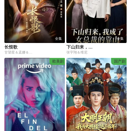
全集
全集
长恨歌
下山归来，我成了女总裁的靠山
甘望星＆孟娜＆何雨洋＆程七月
张宇翔＆维尼
欧美剧
国产剧