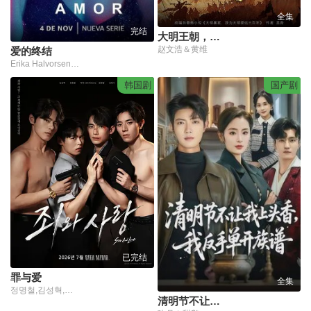
全集
完结
大明王朝，我为大明续运三百年
赵文浩＆黄维
爱的终结
Erika Halvorsen,Tamara Tenembaum,Lali Espósito
韩国剧
国产剧
已完结
罪与爱
全集
정명철,김성혁,金贤叙,정현웅
清明节不让我上头香，我反手单开族谱