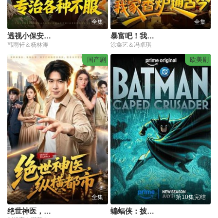
全集
全集
透视小保安，专治各种不服
暴富吧！我家香炉通古今
韩雨轩＆杨林涛
涂鑫艺＆冯卓琪
国产剧
欧美剧
全集
第10集完结
绝世神医，纵横都市
蝙蝠侠：披风战士第二季