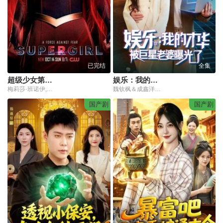
已完结
全集
超级少女第四季
娱乐：我的才华被巨星老婆曝光了
梅莉莎·班诺伊,麦卡德·布鲁克斯,凯乐·利,凯蒂·麦克格雷斯,杰西·拉斯,山姆·威特沃,大卫·哈雷伍德,琳达·卡特,布兰达·斯特朗,罗娜·迈特拉,罗伯特·贝克尔,蒂娅·希尔卡,安东尼·科尼切尼,文森特·盖尔,王卡帝,艾丽森·阿拉亚
魏钦枫＆成鑫洋＆江路祺
国产剧
国产剧