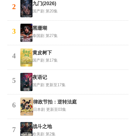
九门(2026)
2
国产剧
第20集
黑珊瑚
3
泰国剧
第27集
黄皮树下
4
国产剧
第17集
夜语记
5
国产剧
更新至17集
律政节拍：逆转法庭
6
日本剧
更新至03集
战斗之地
7
欧美剧
第2集