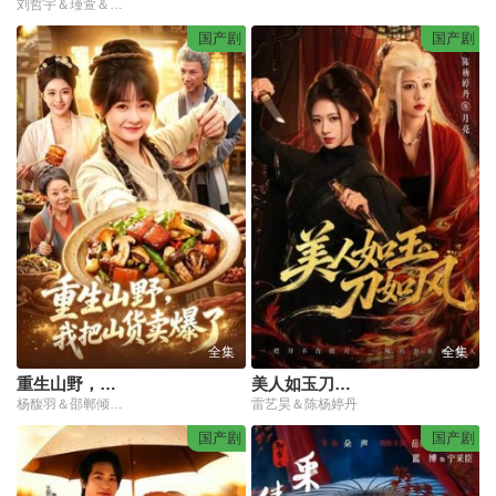
刘哲宇＆瑾萱＆江路祺＆郭殿财
国产剧
国产剧
全集
全集
重生山野，我把山货卖爆了
美人如玉刀如风
杨馥羽＆邵郸倾＆江路祺
雷艺昊＆陈杨婷丹
国产剧
国产剧