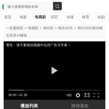
搜
首页
电影
电视剧
综艺
动漫
体育
短剧
索
一起看影院
>
电视剧
>
海外剧
>
哨兵2025
>
哨兵2025第08集
全高清14播放
警告：请不要相信视频中任何广告与字幕！
00:00
/
41:38
HD
播放列表
猜你喜欢