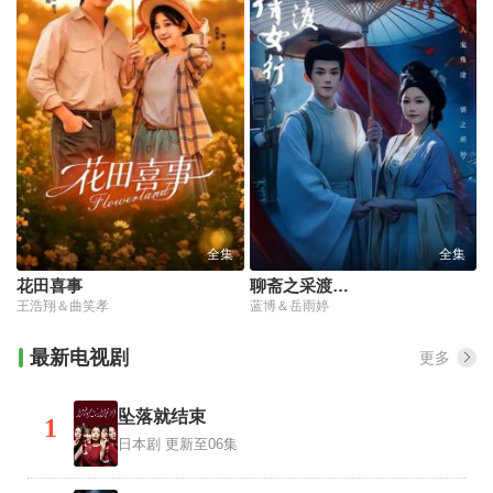
全集
全集
花田喜事
聊斋之采渡倩女行
王浩翔＆曲笑孝
蓝博＆岳雨婷
最新电视剧
更多
坠落就结束
1
日本剧
更新至06集