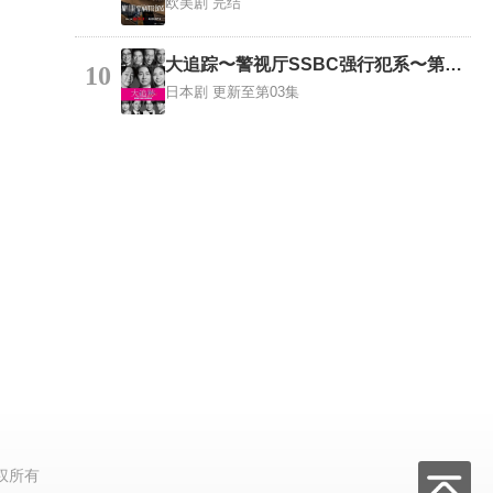
欧美剧
完结
大追踪〜警视厅SSBC强行犯系〜第二季
10
日本剧
更新至第03集
权所有