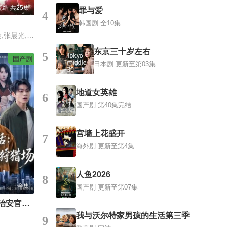
完结 共25集
罪与爱
4
韩国剧
全10集
李烈,沈海蓉,马之秦,张晨光,寇世勋
东京三十岁左右
5
国产剧
日本剧
更新至第03集
地道女英雄
6
国产剧
第40集完结
宫墙上花盛开
7
海外剧
更新至第4集
人鱼2026
8
全集
国产剧
更新至第07集
系统激活：最强治安官的狩猎场
我与沃尔特家男孩的生活第三季
9