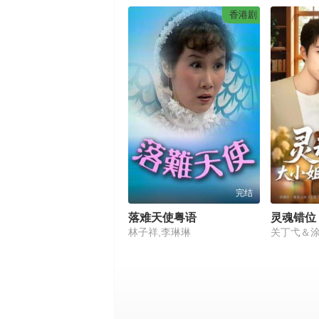
香港剧
完结
落难天使粤语
林子祥,李琳琳
关丁弋＆