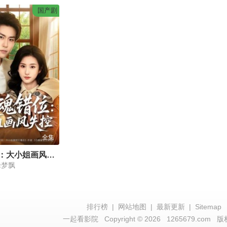
国产剧
全集
灵魂错位：大小姐画风失控
涂梦飘
排行榜
|
网站地图
|
最新更新
|
Sitemap
一起看影院
Copyright © 2026
1265679.com
版