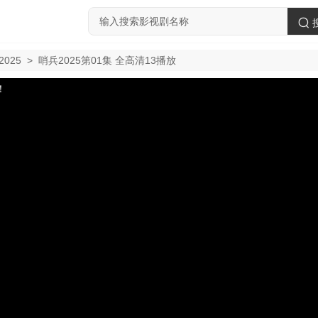
025
>
哨兵2025第01集 全高清13播放
！