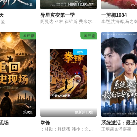
全集
已完结
已
天
异星灾变第一季
一剪梅1984
秦玺
阿曼达·科林,崔维斯·费米尔,阿布巴卡尔·萨利姆,文塔·麦格拉斯,尼芙·阿尔格,马蒂亚斯·瓦雷拉,费利克斯·杰米森,伊桑·哈扎德,乔丹·洛克伦,阿西娅·沙阿,王玮雯,苏珊·丹福特,珍娜·厄普顿,柯斯莫·贾维斯,史蒂夫·沃尔,勃朗特·卡迈克尔,布雷特·威廉姆斯,克莱德·伯宁,布兰登·默雷,坦娅·范·格拉恩,乔·瓦兹
国产剧
国产剧
第8集
更新第10集
现场
拳锋
：林勘：释延霈 韩挣：文东俊 查龙：李恩晟 元承业：
王炳谦＆潘嘉荷