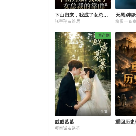
全集
下山归来，我成了女总裁的靠山
天黑别聊
张宇翔＆维尼
柳贯一＆
国产剧
全集
戚戚慕慕
重回历史
项泰诚＆谈芯