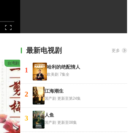
最新电视剧
更多
台湾剧
哈利的绝配情人
1
欧美剧
7集全
江海潮生
2
国产剧
更新至第24集
人鱼
3
国产剧
更新至08集