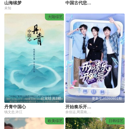
山海续梦
中国古代悲情战神
未知
大陆综艺
已完结 共3期
更新至20260801期
丹青中国心
开始奏乐开始舞
钱文忠,许江
余佳运,周震南,张星特
欧美综艺
日韩综艺