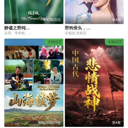
第12期完结
第4期
静谧之野纯享版
野狗骨头，意犹未尽
吴霄、李希根、许红军
宋威龙,张婧仪
大陆综艺
大陆综艺
第20260629期
第4集