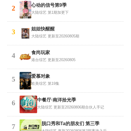
心动的信号第9季
2
大陆综艺
第1期加更下
姐姐快醒醒
3
大陆综艺
更新至20260805期
食尚玩家
4
港台综艺
更新至20260805
爱慕对象
5
欧美综艺
第19集
中餐厅·南洋拾光季
6
大陆综艺
更新至20260806期合伙人手记
脱口秀和Ta的朋友们 第三季
7
大陆综艺
更新20260806第3期离场之后