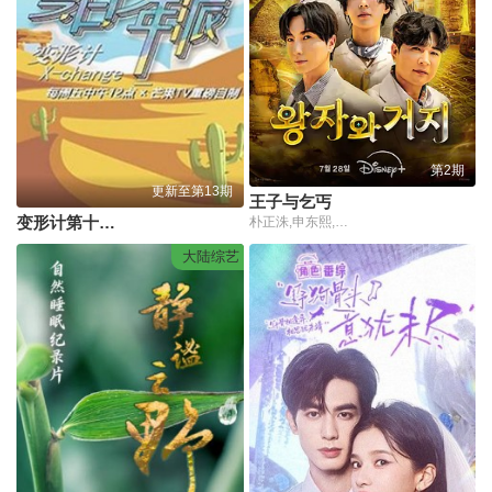
第2期
更新至第13期
王子与乞丐
变形计第十九季
朴正洙,申东熙,金晓钟,徐英浩,金曜汉,朴志晟
大陆综艺