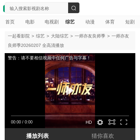
搜
首页
电影
电视剧
综艺
动漫
体育
短剧
索
一起看影院
>
综艺
>
大陆综艺
>
一师亦友良师季
>
一师亦友
良师季20260207 全高清播放
警告：请不要相信视频中任何广告与字幕！
00:00
/
0:00
HD
播放列表
猜你喜欢