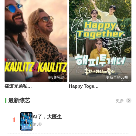
第8集完结
更新至第03集
摇滚兄弟私生活第三季
Happy Together-不是一个人真好
最新综艺
更多
AI了，大医生
1
第3期