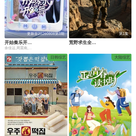
更新至20260808第3期
第1集
开始奏乐开始舞
荒野求生全明星第九季
余佳运,周震南,张星特
日韩综艺
大陆综艺