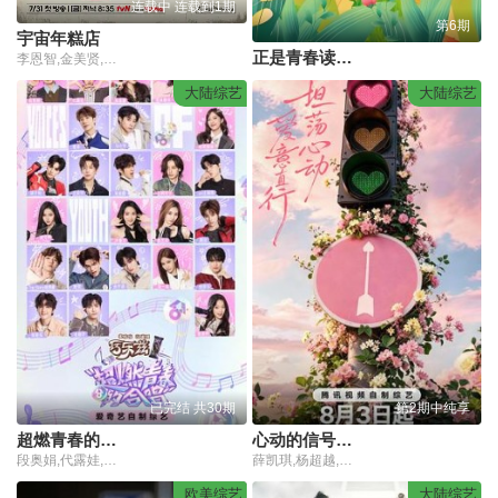
连载中 连载到1期
第6期
宇宙年糕店
正是青春读书时
李恩智,金美贤,李泳知,安宥真
大陆综艺
大陆综艺
已完结 共30期
第2期中纯享
超燃青春的合唱
心动的信号第9季
段奥娟,代露娃,高瑞璇,希林娜依·高,康子奇,鹭卓,马小宇,欧阳娣娣,邵子恒,王安宇,吴俊霆,王晓赟子,王翊恩,谢可寅,许馨文,徐艺洋,颜安,杨博睿,姚弛,余宇涵,袁一琦,钟辰乐,张新成,张颜齐,张郁梓,赵兆
薛凯琪,杨超越,代旭,杜海涛,张纯烨
欧美综艺
大陆综艺