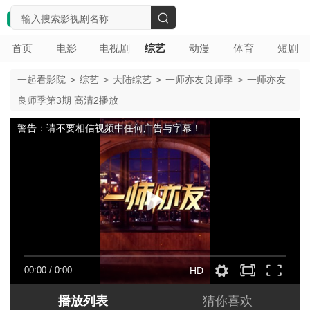
搜
首页
电影
电视剧
综艺
动漫
体育
短剧
索
一起看影院
>
综艺
>
大陆综艺
>
一师亦友良师季
>
一师亦友
良师季第3期 高清2播放
警告：请不要相信视频中任何广告与字幕！
00:00
/
0:00
HD
播放列表
猜你喜欢