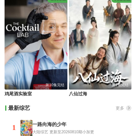
第10集完结
第1集完结
鸡尾酒实验室
八仙过海
最新综艺
更多
一路向海的少年
1
大陆综艺
更新至20260810期小加更