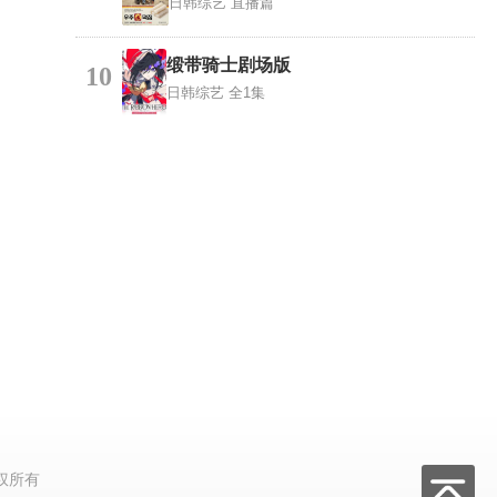
日韩综艺
直播篇
缎带骑士剧场版
10
日韩综艺
全1集
权所有