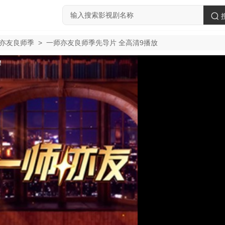
亦友良师季
>
一师亦友良师季先导片 全高清9播放
！