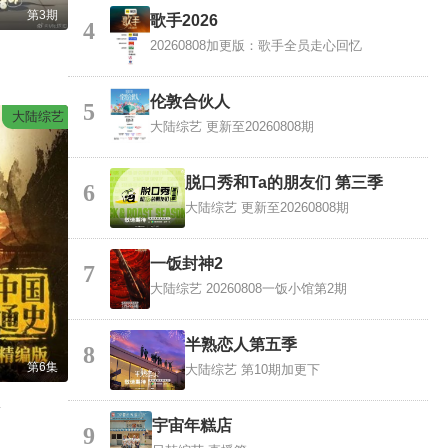
第3期
歌手2026
4
20260808加更版：歌手全员走心回忆
伦敦合伙人
5
大陆综艺
大陆综艺
更新至20260808期
脱口秀和Ta的朋友们 第三季
6
大陆综艺
更新至20260808期
一饭封神2
7
大陆综艺
20260808一饭小馆第2期
半熟恋人第五季
8
第6集
大陆综艺
第10期加更下
版
宇宙年糕店
9