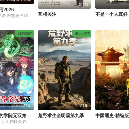
第1期
2026
互相关注
不是一个人真好
朴正洙,徐英浩,朴志晟,金曜汉,申东熙
日韩综艺
港台综艺
第7集
第1集
落第贤者的学院无双第二回转生
荒野求生全明星第九季
中国通史·精编
梅田修一朗,小山内怜央,白石晴香,加藤英美里,平川大辅,东地宏树,福原绫香