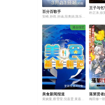
更新至20240530期
王子与乞丐
百分百歌手
安崎,孙雨,孙涵,段奥娟,陈乐基,金池,余佳运,李佳薇,周蕙,邓见超,曹杨,金贵晟,梁心颐,李鑫一,孟慧圆,苏诗丁,平安,弦子,张赫宣,赵品霖,赵磊,郑人予,庄心妍,曾一鸣
港台综艺
更新至第402集
美食新闻报道
黄婉曼,蔡雪莹,倪嘉雯,黄嘉雯,廖慧仪,伍倩彤,陈嘉倩,胡敏芝,吴兆麟,吴浩康,巩姿希,陈奂仁,区永权,陈凯琳,姚子羚,麦玲玲,方皓玟,洪永城,冯盈盈,单立文,吴业坤,黄婧灵,叶靖仪,蔡景行,萧正楠,江嘉敏,冼迪琦,何泳芍,栢天男,苏民峰,姜皓文,森美,刘颖镟,温碧霞,禾浩辰,赖彦妤,邵音音,谢嫣薇,彭翔翎,施焯日,布乐文