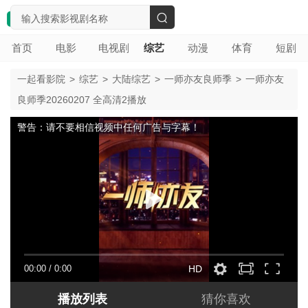
搜
首页
电影
电视剧
综艺
动漫
体育
短剧
索
一起看影院
>
综艺
>
大陆综艺
>
一师亦友良师季
>
一师亦友
良师季20260207 全高清2播放
警告：请不要相信视频中任何广告与字幕！
00:00
/
0:00
HD
播放列表
猜你喜欢