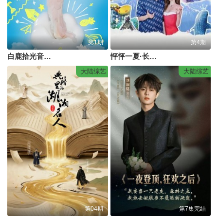
第1期
第4期
白鹿拾光音乐会
怦怦一夏·长隆站
大陆综艺
大陆综艺
第04期
第7集完结