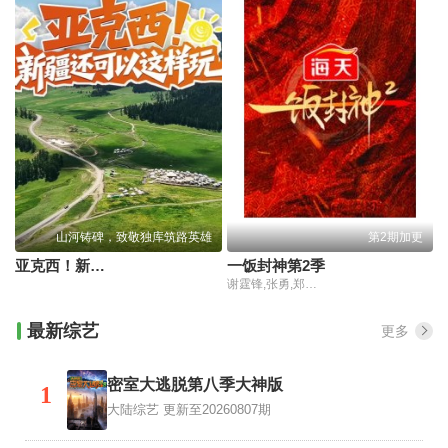
山河铸碑，致敬独库筑路英雄
第2期加更
亚克西！新疆还可以这样玩！
一饭封神第2季
谢霆锋,张勇,郑永麒,陈晓卿,李诞
最新综艺
更多
密室大逃脱第八季大神版
1
大陆综艺
更新至20260807期