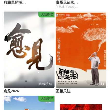
典籍里的湖湘名人第二季
贵圈见证实录第4季
王凯沐,王格格,申浩男,刘润铭,韩雨彤,曾辉
大陆综艺
第5集完结
第1期
愈见2026
互相关注
大陆综艺