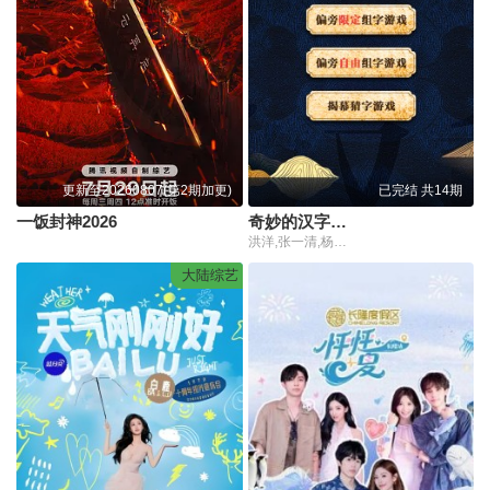
更新至20260807(第2期加更)
已完结 共14期
一饭封神2026
奇妙的汉字第四季
洪洋,张一清,杨幼萍,李山川
大陆综艺